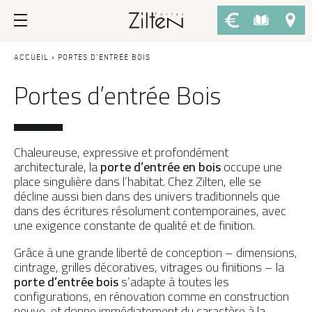
Nos portes d’entrée
Conseils
ACCUEIL
»
PORTES D’ENTRÉE BOIS
Portes d’entrée Bois
PAR TYPE
LE CHOIX
Porte d’entrée
Savoir-faire
Porte de service
Design
Chaleureuse, expressive et profondément
architecturale, la
porte d’entrée en bois
occupe une
Porte grand trafic
Inspirations
place singulière dans l’habitat. Chez Zilten, elle se
décline aussi bien dans des univers traditionnels que
Afficher plus de filtres
Porte d'entrée sur-mesure
LES ATOUTS
dans des écritures résolument contemporaines, avec
une exigence constante de qualité et de finition.
Performances
PAR STYLE
APPLIQUER LES FILTRES
Grâce à une grande liberté de conception – dimensions,
Portes d'entrée modernes
Usage
cintrage, grilles décoratives, vitrages ou finitions – la
porte d’entrée bois
s’adapte à toutes les
Portes d’entrée traditionnelles
Fiscalité
configurations, en rénovation comme en construction
Réinitialiser les filtres
Portes d’entrée vitrées
neuve, et donne immédiatement du caractère à la
L'ENTRETIEN