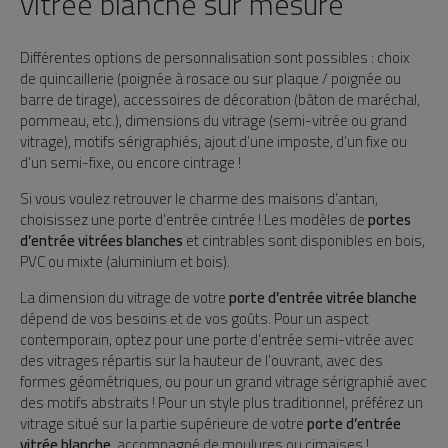
vitrée blanche sur mesure
Différentes options de personnalisation sont possibles : choix
de quincaillerie (poignée à rosace ou sur plaque / poignée ou
barre de tirage), accessoires de décoration (bâton de maréchal,
pommeau, etc.), dimensions du vitrage (semi-vitrée ou grand
vitrage), motifs sérigraphiés, ajout d’une imposte, d’un fixe ou
d’un semi-fixe, ou encore cintrage !
Si vous voulez retrouver le charme des maisons d’antan,
choisissez une porte d’entrée cintrée ! Les modèles de
portes
d’entrée vitrées blanches
et cintrables sont disponibles en bois,
PVC ou mixte (aluminium et bois).
La dimension du vitrage de votre
porte d’entrée vitrée blanche
dépend de vos besoins et de vos goûts. Pour un aspect
contemporain, optez pour une porte d’entrée semi-vitrée avec
des vitrages répartis sur la hauteur de l’ouvrant, avec des
formes géométriques, ou pour un grand vitrage sérigraphié avec
des motifs abstraits ! Pour un style plus traditionnel, préférez un
vitrage situé sur la partie supérieure de votre
porte d’entrée
vitrée blanche
, accompagné de moulures ou cimaises !