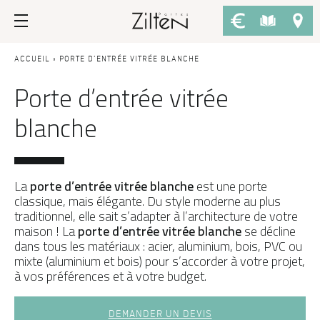
Nos portes d’entrée
Conseils
ACCUEIL
»
PORTE D’ENTRÉE VITRÉE BLANCHE
Porte d’entrée vitrée
PAR TYPE
LE CHOIX
blanche
Porte d’entrée
Savoir-faire
Porte de service
Design
Porte grand trafic
Inspirations
La
porte d’entrée vitrée blanche
est une porte
classique, mais élégante. Du style moderne au plus
Porte d'entrée sur-mesure
LES ATOUTS
traditionnel, elle sait s’adapter à l’architecture de votre
Afficher plus de filtres
maison !
La
porte d’entrée vitrée blanche
se décline
Performances
PAR STYLE
dans tous les matériaux : acier, aluminium, bois, PVC ou
mixte (aluminium et bois) pour s’accorder à votre projet,
Portes d'entrée modernes
Usage
à vos préférences et à votre budget.
APPLIQUER LES FILTRES
Portes d’entrée traditionnelles
Fiscalité
Portes d’entrée vitrées
L'ENTRETIEN
DEMANDER UN DEVIS