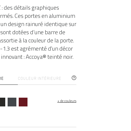
Z
: des détails graphiques
irmés. Ces portes en aluminium
un design rainuré identique sur
t sont dotées d’une barre de
ssortie à la couleur de la porte.
1.3 est agrémenté d'un décor
innovant : Accoya® teinté noir.
RE
COULEUR INTÉRIEURE
+ de couleurs