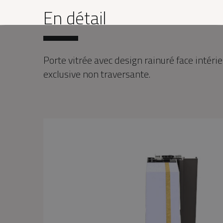
En détail
Porte vitrée avec design rainuré face intérie
exclusive non traversante.