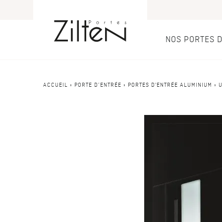
NOS PORTES 
Nos port
Conseils
ACCUEIL
»
PORTE D’ENTRÉE
»
PORTES D'ENTRÉE ALUMINIUM
»
U
PAR TYPE
LE CHOIX
Porte d’entrée
Savoir-faire
Porte de servi
Design
Porte grand tra
Inspirations
Porte d'entré