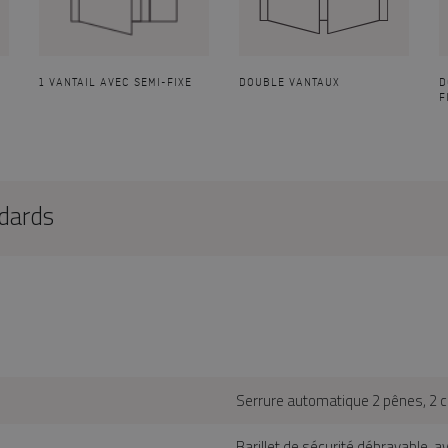
1 VANTAIL AVEC SEMI-FIXE
DOUBLE VANTAUX
D
F
ndards
Serrure automatique 2 pênes, 2 c
Barillet de sécurité débrayable, av