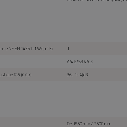
a norme NF EN 14351-1 W/(m².K)
1
A*4 E*5B V*C3
stique RW (C:Ctr)
36(-1;-4)dB
De 1850 mm à 2500 mm