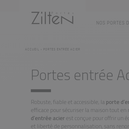
NOS PORTES 
Nos port
Conseils
ACCUEIL
»
PORTES ENTRÉE ACIER
PAR TYPE
LE CHOIX
Portes entrée Ac
Porte d’entrée
Savoir-faire
Porte de servi
Design
Porte grand tra
Inspirations
Porte d'entré
Robuste, fiable et accessible, la
porte d’e
efficace pour sécuriser la maison tout en 
d’entrée acier
est conçue pour offrir un é
et liberté de personnalisation, sans renon