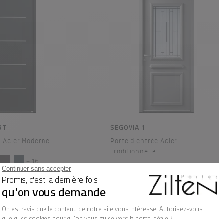
RT
SEGOVIA 1
e Acier Moderne
Porte d'entrée Acier
Traditionnelle
+ 16
+ 16