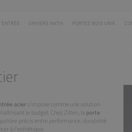
D’ENTRÉE
UNIVERS NATIV
PORTES BOIS UNIK
CO
es d’entrée
PAR STYLE
LES ATOUTS
ier
Portes d'entrée modernes
Performances
ce
Portes d’entrée traditionnelles
Usage
fic
Portes d’entrée vitrées
Fiscalité
e sur-mesure
ntrée acier
s’impose comme une solution
maîtrisant le budget. Chez Zilten, la
porte
quilibre précis entre performance, durabilité
cer à l’esthétique.