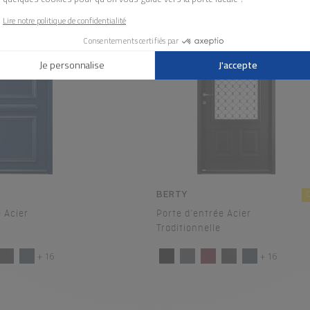
BERTY
 Acier
Porte d'entrée Acier
Traditionnelle
+ 16
+ 16