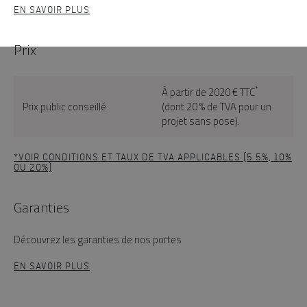
EN SAVOIR PLUS
Prix
*
À partir de 2020 € TTC
Prix public conseillé
(dont 20 % de TVA pour un
projet sans pose).
*VOIR CONDITIONS ET TAUX DE TVA APPLICABLES (5.5%, 10%
OU 20%)
Garanties
Découvrez les garanties de nos portes
EN SAVOIR PLUS