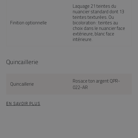
Laquage 21 teintes du
nuancier standard dont 13
teintes texturées. Ou
Finition optionnelle
bicoloration : teintes au
choix dans le nuancier face
extérieure, blanc face
intérieure.
Quincaillerie
Rosace ton argent QPR-
Quincaillerie
022-AR
EN SAVOIR PLUS