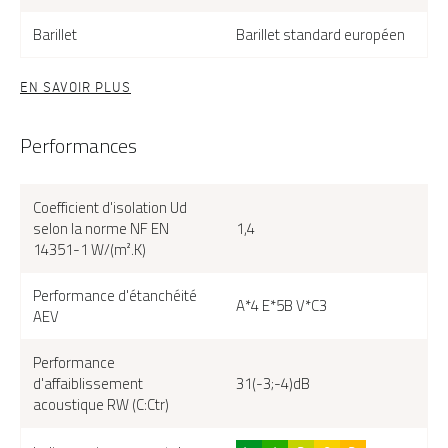
Barillet
Barillet standard européen
EN SAVOIR PLUS
Performances
Amaya-20 face extérieure, couleur gris RAL 7039
Coefficient d'isolation Ud
selon la norme NF EN
1,4
14351-1 W/(m².K)
Performance d'étanchéité
A*4 E*5B V*C3
AEV
Performance
d'affaiblissement
31(-3;-4)dB
acoustique RW (C:Ctr)