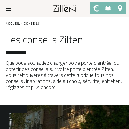
Nos portes d’entrée
Conseils
ACCUEIL
»
CONSEILS
Les conseils Zilten
PAR TYPE
LE CHOIX
Porte d’entrée
Savoir-faire
Porte de service
Design
Que vous souhaitiez changer votre porte d’entrée, ou
obtenir des conseils sur votre porte d’entrée Zilten,
Porte grand trafic
Inspirations
vous retrouverez à travers cette rubrique tous nos
conseils : inspirations, aide au choix, sécurité, entretien,
Porte d'entrée sur-mesure
LES ATOUTS
réglages et plus encore.
Performances
PAR STYLE
Portes d'entrée modernes
Usage
Portes d’entrée traditionnelles
Fiscalité
Portes d’entrée vitrées
L'ENTRETIEN