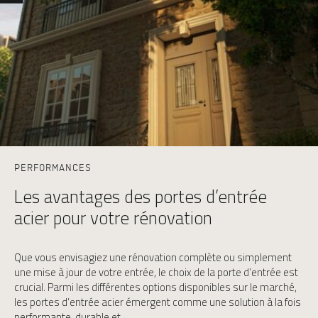
Préserver ma porte
PAR MATÉRIAU
Portes d’entrée Aluminium
Portes d'entrée Acier
Portes d'entrée PVC
Portes d'entrée Mixte
Portes d’entrée Bois
PERFORMANCES
Les avantages des portes d’entrée
acier pour votre rénovation
Que vous envisagiez une rénovation complète ou simplement
une mise à jour de votre entrée, le choix de la porte d’entrée est
crucial. Parmi les différentes options disponibles sur le marché,
les portes d’entrée acier émergent comme une solution à la fois
performante, durable et…