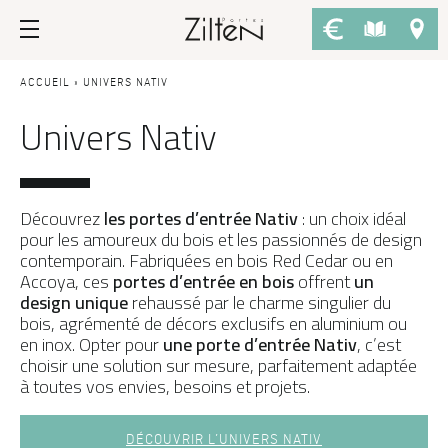
Nos portes d’entrée
Conseils
ACCUEIL
»
UNIVERS NATIV
Univers Nativ
PAR TYPE
LE CHOIX
Porte d’entrée
Savoir-faire
Porte de service
Design
Découvrez
les portes d’entrée Nativ
: un choix idéal
Afficher plus de filtres
pour les amoureux du bois et les passionnés de design
Porte grand trafic
Inspirations
contemporain. Fabriquées en bois Red Cedar ou en
Accoya, ces
portes d’entrée en bois
offrent
un
Porte d'entrée sur-mesure
LES ATOUTS
design unique
rehaussé par le charme singulier du
APPLIQUER LES FILTRES
bois, agrémenté de décors exclusifs en aluminium ou
Performances
PAR STYLE
en inox. Opter pour
une porte d’entrée Nativ
, c’est
choisir une solution sur mesure, parfaitement adaptée
Portes d'entrée modernes
Usage
Réinitialiser les filtres
à toutes vos envies, besoins et projets.
Portes d’entrée traditionnelles
Fiscalité
Portes d’entrée vitrées
L'ENTRETIEN
DÉCOUVRIR L’UNIVERS NATIV