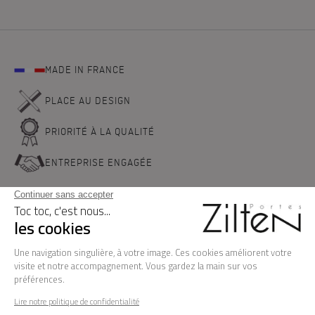
MADE IN FRANCE
PLACE AU DESIGN
PRIORITÉ À LA QUALITÉ
ENTREPRISE ENGAGÉE
NOS PORTES D'ENTREE
LA MARQUE
BESOIN D'AIDE ?