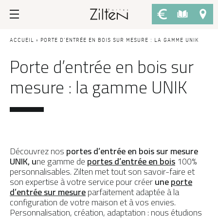
Nos portes d’entrée
Conseils
ACCUEIL
»
PORTE D’ENTRÉE EN BOIS SUR MESURE : LA GAMME UNIK
Porte d’entrée en bois sur
PAR TYPE
LE CHOIX
mesure : la gamme UNIK
Porte d’entrée
Savoir-faire
Porte de service
Design
Porte grand trafic
Inspirations
Porte d'entrée sur-mesure
LES ATOUTS
Découvrez nos
portes d’entrée en bois sur mesure
Performances
UNIK, u
ne gamme de
portes d’entrée en bois
100%
PAR STYLE
personnalisables. Zilten met tout son savoir-faire et
Portes d'entrée modernes
Usage
son expertise à votre service pour créer
une
porte
d’entrée sur mesure
parfaitement adaptée à la
Portes d’entrée traditionnelles
Fiscalité
configuration de votre maison et à vos envies.
Personnalisation, création, adaptation : nous étudions
Portes d’entrée vitrées
L'ENTRETIEN