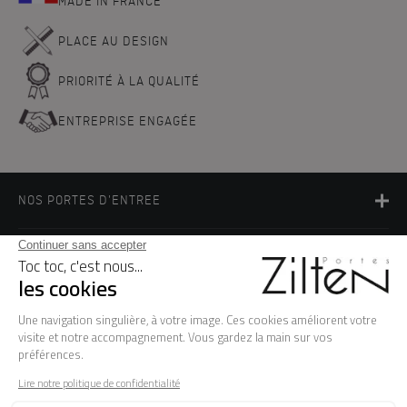
MADE IN FRANCE
PLACE AU DESIGN
PRIORITÉ À LA QUALITÉ
ENTREPRISE ENGAGÉE
NOS PORTES D'ENTREE
LA MARQUE
BESOIN D'AIDE ?
FAQ
Les garanties
Le SAV
Besoin d'informations ? Nos conseillers
sont à votre écoute.