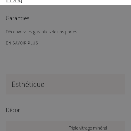
OU 20%)
Garanties
Découvrez les garanties de nos portes
EN SAVOIR PLUS
Esthétique
Décor
Triple vitrage minéral