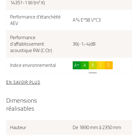
14351-1 W/(m².K)
Performance d'étanchéité
A*4 E*5B V*C3
AEV
Performance
d'affaiblissement
36(-1;-4)dB
acoustique RW (C:Ctr)
Indice environnemental
A+
A
B
C
D
EN SAVOIR PLUS
Dimensions
réalisables
Hauteur
De 1890 mm à 2350 mm