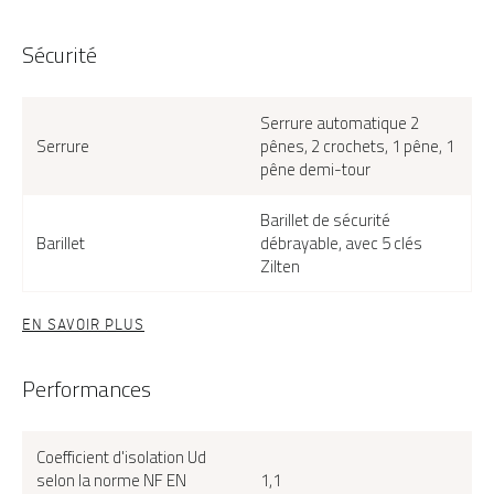
Sécurité
Serrure automatique 2
Serrure
pênes, 2 crochets, 1 pêne, 1
sur
Le
pêne demi-tour
Barillet de sécurité
Barillet
débrayable, avec 5 clés
Zilten
EN SAVOIR PLUS
Performances
Atlantide-15, couleur gris 2400 texturé
Coefficient d'isolation Ud
selon la norme NF EN
1,1