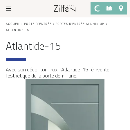
Nos portes d’entrée
Conseils
ACCUEIL
»
PORTE D’ENTRÉE
»
PORTES D'ENTRÉE ALUMINIUM
»
ATLANTIDE-15
Atlantide-15
PAR TYPE
LE CHOIX
Porte d’entrée
Savoir-faire
Porte de service
Design
Avec son décor ton inox, l'Atlantide-15 réinvente
Porte grand trafic
Inspirations
l'esthétique de la porte demi-lune.
Porte d'entrée sur-mesure
LES ATOUTS
Performances
PAR STYLE
Portes d'entrée modernes
Usage
Portes d’entrée traditionnelles
Fiscalité
Portes d’entrée vitrées
L'ENTRETIEN