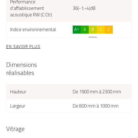
Performance
d'affaiblissement
36(-1;-4)dB
acoustique RW (C:Ctr)
Indice environnemental
A+
A
B
C
D
EN SAVOIR PLUS
Dimensions
réalisables
Hauteur
De 1900 mm à 2300 mm
Largeur
De 800 mm à 1000 mm
Vitrage