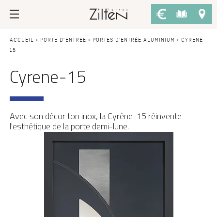
Nos portes d’entrée
Conseils
ACCUEIL
»
PORTE D’ENTRÉE
»
PORTES D'ENTRÉE ALUMINIUM
»
CYRENE-
15
Cyrene-15
PAR TYPE
LE CHOIX
Porte d’entrée
Savoir-faire
Porte de service
Design
Avec son décor ton inox, la Cyrène-15 réinvente
Porte grand trafic
Inspirations
l'esthétique de la porte demi-lune.
Porte d'entrée sur-mesure
LES ATOUTS
Performances
PAR STYLE
Portes d'entrée modernes
Usage
Portes d’entrée traditionnelles
Fiscalité
Portes d’entrée vitrées
L'ENTRETIEN