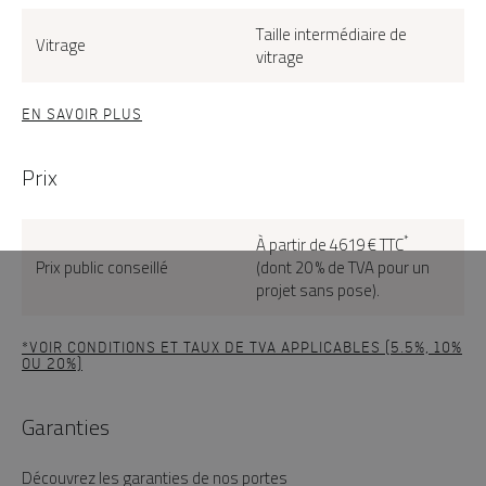
Taille intermédiaire de
Vitrage
vitrage
EN SAVOIR PLUS
Prix
*
À partir de 4619 € TTC
Prix public conseillé
(dont 20 % de TVA pour un
projet sans pose).
*VOIR CONDITIONS ET TAUX DE TVA APPLICABLES (5.5%, 10%
OU 20%)
Garanties
Découvrez les garanties de nos portes