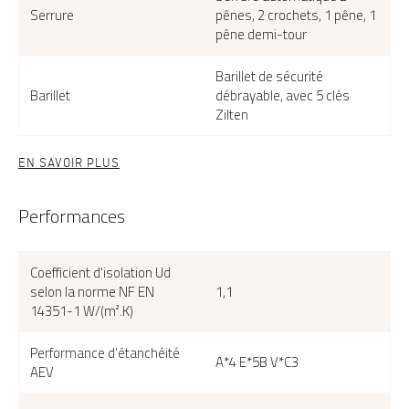
Serrure
pênes, 2 crochets, 1 pêne, 1
pêne demi-tour
Barillet de sécurité
Barillet
débrayable, avec 5 clés
Zilten
EN SAVOIR PLUS
Performances
Cyrene-15 face extérieure, couleur bleu 2700 texturé
Coefficient d'isolation Ud
selon la norme NF EN
1,1
14351-1 W/(m².K)
Performance d'étanchéité
A*4 E*5B V*C3
AEV