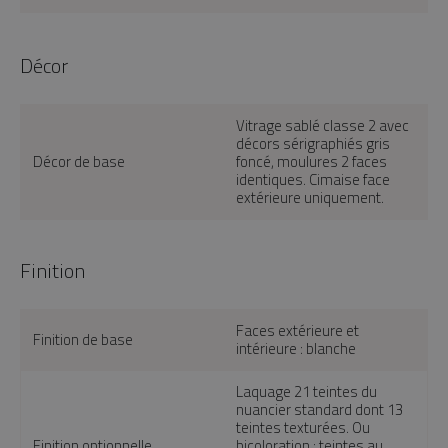
Décor
Vitrage sablé classe 2 avec
décors sérigraphiés gris
Décor de base
foncé, moulures 2 faces
identiques. Cimaise face
extérieure uniquement.
Finition
Faces extérieure et
Finition de base
intérieure : blanche
Laquage 21 teintes du
nuancier standard dont 13
teintes texturées. Ou
Finition optionnelle
bicoloration : teintes au