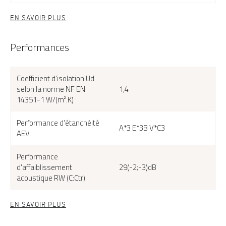
EN SAVOIR PLUS
Performances
Coefficient d'isolation Ud
selon la norme NF EN
1,4
14351-1 W/(m².K)
Performance d'étanchéité
A*3 E*3B V*C3
AEV
Performance
d'affaiblissement
29(-2;-3)dB
acoustique RW (C:Ctr)
EN SAVOIR PLUS