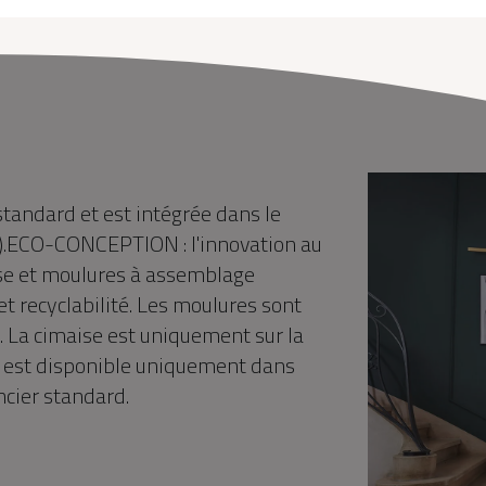
 standard et est intégrée dans le
on).ECO-CONCEPTION : l'innovation au
ise et moulures à assemblage
t recyclabilité. Les moulures sont
e. La cimaise est uniquement sur la
 1 est disponible uniquement dans
ncier standard.