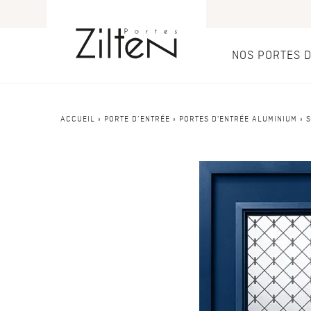
NOS PORTES 
Nos port
Conseils
ACCUEIL
»
PORTE D’ENTRÉE
»
PORTES D'ENTRÉE ALUMINIUM
»
S
PAR TYPE
LE CHOIX
Porte d’entrée
Savoir-faire
Porte de servi
Design
Porte grand tra
Inspirations
Porte d'entré