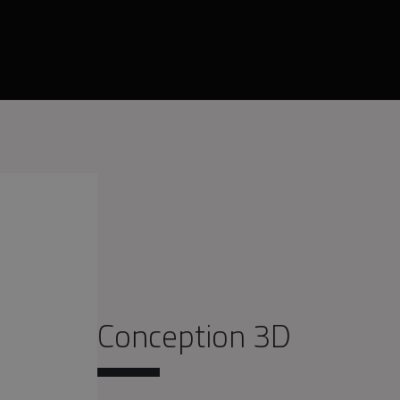
i 1 face extérieure, couleur bleu/gris baku (en option, hors nuancier stan
Conception 3D