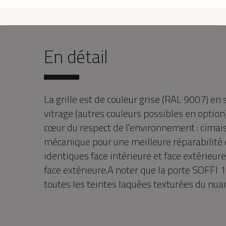
En détail
La grille est de couleur grise (RAL 9007) en
vitrage (autres couleurs possibles en opti
cœur du respect de l'environnement : cima
mécanique pour une meilleure réparabilité e
identiques face intérieure et face extérieur
face extérieure.A noter que la porte SOFFI
toutes les teintes laquées texturées du nua