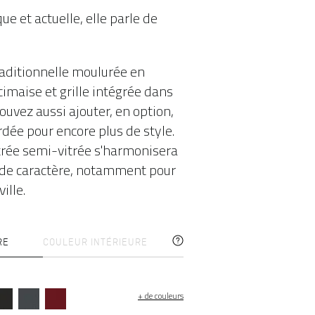
que et actuelle, elle parle de
raditionnelle moulurée en
imaise et grille intégrée dans
pouvez aussi ajouter, en option,
rdée pour encore plus de style.
trée semi-vitrée s'harmonisera
 de caractère, notamment pour
ille.
RE
COULEUR INTÉRIEURE
+ de couleurs