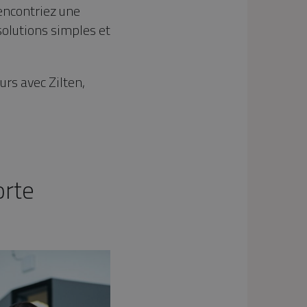
encontriez une
 solutions simples et
rs avec Zilten,
orte