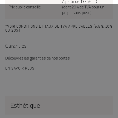
*
À partir de 1376 € TTC
Prix public conseillé
(dont 20 % de TVA pour un
projet sans pose).
*VOIR CONDITIONS ET TAUX DE TVA APPLICABLES (5.5%, 10%
OU 20%)
Garanties
Découvrez les garanties de nos portes
EN SAVOIR PLUS
Esthétique