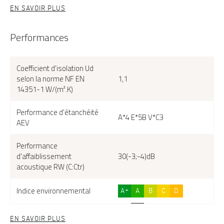
EN SAVOIR PLUS
Performances
Coefficient d'isolation Ud
selon la norme NF EN
1,1
14351-1 W/(m².K)
Performance d'étanchéité
A*4 E*5B V*C3
AEV
Performance
d'affaiblissement
30(-3;-4)dB
acoustique RW (C:Ctr)
Indice environnemental
A+
A
B
C
D
EN SAVOIR PLUS