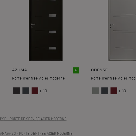
AZUMA
ODENSE
A
Porte d'entrée Acier Moderne
Porte d'entrée Acier Mo
+ 18
+ 18
PSP
- PORTE DE SERVICE ACIER MODERNE
AMAYA-20
- PORTE D'ENTRÉE ACIER MODERNE