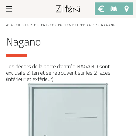
Nos portes d’entrée
Conseils
ACCUEIL
»
PORTE D’ENTRÉE
»
PORTES ENTRÉE ACIER
»
NAGANO
Nagano
PAR TYPE
LE CHOIX
Porte d’entrée
Savoir-faire
Porte de service
Design
Les décors de la porte d'entrée NAGANO sont
exclusifs Zilten et se retrouvent sur les 2 faces
Porte grand trafic
Inspirations
(intérieur et extérieur).
Porte d'entrée sur-mesure
LES ATOUTS
Performances
PAR STYLE
Portes d'entrée modernes
Usage
Portes d’entrée traditionnelles
Fiscalité
Portes d’entrée vitrées
L'ENTRETIEN