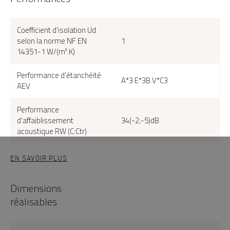
Coefficient d'isolation Ud
selon la norme NF EN
1
14351-1 W/(m².K)
Performance d'étanchéité
A*3 E*3B V*C3
AEV
Performance
d'affaiblissement
34(-2;-5)dB
acoustique RW (C:Ctr)
EN SAVOIR PLUS
Dimensions
réalisables