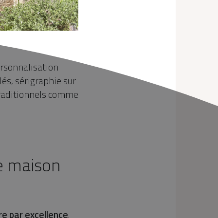
ersonnalisation
lés, sérigraphie sur
 traditionnels comme
re maison
re par excellence
.