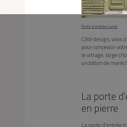
Porte d’entrée Lunel
Côté design, vous d
pour concevoir vot
le vitrage, large c
un bâton de maréch
La porte d
en pierre
La
porte d’entrée t