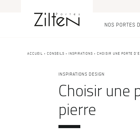
NOS PORTES 
Nos port
Conseils
ACCUEIL
»
CONSEILS
»
INSPIRATIONS
»
CHOISIR UNE PORTE D’
PAR TYPE
LE CHOIX
INSPIRATIONS DESIGN
Porte d’entrée
Savoir-faire
Choisir une 
Porte de servi
Design
Porte grand tra
Inspirations
pierre
Porte d'entré