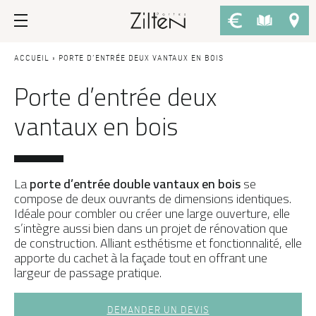
Nos portes d’entrée
Conseils
ACCUEIL
»
PORTE D’ENTRÉE DEUX VANTAUX EN BOIS
Porte d’entrée deux
PAR TYPE
LE CHOIX
vantaux en bois
Porte d’entrée
Savoir-faire
Porte de service
Design
Porte grand trafic
Inspirations
La
porte d’entrée double vantaux en bois
se
Afficher plus de filtres
compose de deux ouvrants de dimensions identiques.
Porte d'entrée sur-mesure
LES ATOUTS
Idéale pour combler ou créer une large ouverture, elle
s’intègre aussi bien dans un projet de rénovation que
Performances
PAR STYLE
de construction. Alliant esthétisme et fonctionnalité, elle
APPLIQUER LES FILTRES
apporte du cachet à la façade tout en offrant une
Portes d'entrée modernes
Usage
largeur de passage pratique.
Portes d’entrée traditionnelles
Fiscalité
Réinitialiser les filtres
Portes d’entrée vitrées
L'ENTRETIEN
DEMANDER UN DEVIS