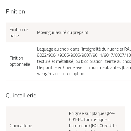
Finition
Finition de
Movingui lasuré ou prépeint
base
Laquage au choix dans l'intégralité du nuancier RA
8022/9004/9005/9006/9007/9011/9017/6007/10
Finition
texturé et métallisé) ou bicoloration : teinte au choi
optionnelle
Disponible en Chêne avec finition meublantes (blanc
wengé) face int. en option.
Quincaillerie
Poignée sur plaque QPP-
001-RU ton rustique +
Quincaillerie
Pommeau QBO-005-RU +