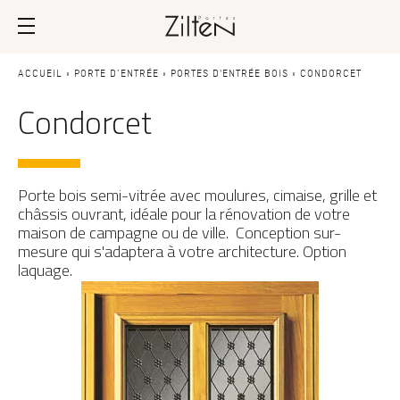
Nos portes d’entrée
Conseils
ACCUEIL
»
PORTE D’ENTRÉE
»
PORTES D'ENTRÉE BOIS
»
CONDORCET
Condorcet
PAR TYPE
LE CHOIX
Porte d’entrée
Savoir-faire
Porte de service
Design
Porte bois semi-vitrée avec moulures, cimaise, grille et
châssis ouvrant, idéale pour la rénovation de votre
Porte grand trafic
Inspirations
maison de campagne ou de ville. Conception sur-
mesure qui s'adaptera à votre architecture. Option
Porte d'entrée sur-mesure
LES ATOUTS
laquage.
Performances
PAR STYLE
Portes d'entrée modernes
Usage
Portes d’entrée traditionnelles
Fiscalité
Portes d’entrée vitrées
L'ENTRETIEN