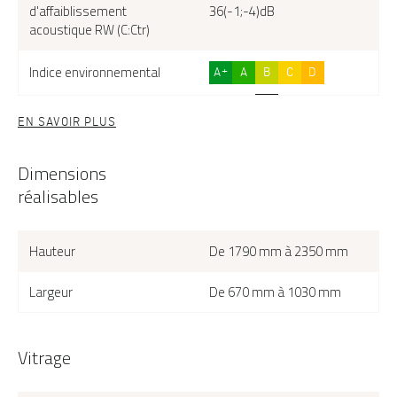
d'affaiblissement
36(-1;-4)dB
acoustique RW (C:Ctr)
Indice environnemental
A+
A
B
C
D
EN SAVOIR PLUS
Dimensions
réalisables
Hauteur
De 1790 mm à 2350 mm
Largeur
De 670 mm à 1030 mm
Vitrage