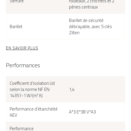
Serrure
rouleaux, 2 crochets et 2
pênes centraux
Barillet de sécurité
Barillet
débrayable, avec 5 clés
Zilten
EN SAVOIR PLUS
Performances
Coefficient d'isolation Ud
selon la norme NF EN
1,4
14351-1 W/(m².K)
Performance d'étanchéité
A*3 E*3B V*A3
AEV
Performance