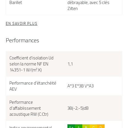
Barillet
débrayable, avec 5 clés
Zilten
EN SAVOIR PLUS
Performances
Coefficient d'isolation Ud
selon la norme NF EN
1,1
14351-1 W/(m².K)
Performance d'étanchéité
A*3 E*3B V*A3
AEV
Performance
d'affaiblissement
38(-2;-5)dB
acoustique RW (C:Ctr)
Indice environnemental
A+
A
B
C
D