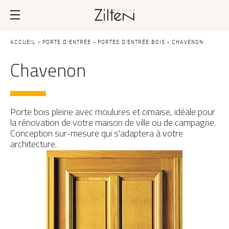
Nos portes d’entrée
Conseils
ACCUEIL
»
PORTE D’ENTRÉE
»
PORTES D'ENTRÉE BOIS
»
CHAVENON
Chavenon
PAR TYPE
LE CHOIX
Porte d’entrée
Savoir-faire
Porte de service
Design
Porte bois pleine avec moulures et cimaise, idéale pour
la rénovation de votre maison de ville ou de campagne.
Porte grand trafic
Inspirations
Conception sur-mesure qui s'adaptera à votre
architecture.
Porte d'entrée sur-mesure
LES ATOUTS
Performances
PAR STYLE
Portes d'entrée modernes
Usage
Portes d’entrée traditionnelles
Fiscalité
Portes d’entrée vitrées
L'ENTRETIEN