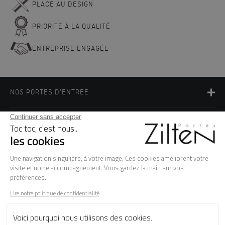
PLACE AU DESIGN
PRIORITÉ À LA QUALITÉ
ENTREPRISE ENGAGÉE
NOS PORTES D'ENTREE
LA MARQUE
BESOIN D'AIDE ?
FAQ
Les garanties
Le SAV
Besoin d'informations ? Nos conseillers
sont à votre écoute.