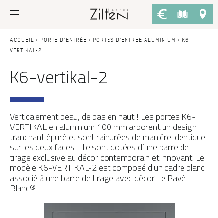
Nos portes d’entrée
Conseils
ACCUEIL
»
PORTE D’ENTRÉE
»
PORTES D'ENTRÉE ALUMINIUM
»
K6-
VERTIKAL-2
K6-vertikal-2
PAR TYPE
LE CHOIX
Porte d’entrée
Savoir-faire
Porte de service
Design
Verticalement beau, de bas en haut !
L
es portes K6-
Porte grand trafic
Inspirations
VERTIKAL en aluminium 100 mm arborent un design
tranchant épuré et sont rainurées de manière identique
Porte d'entrée sur-mesure
LES ATOUTS
sur les deux faces. Elle sont dotées d’une barre de
tirage exclusive au décor contemporain et innovant. Le
Performances
PAR STYLE
modèle K6-VERTIKAL-2 est composé d'un cadre blanc
associé à une barre de tirage avec décor Le Pavé
Portes d'entrée modernes
Usage
Blanc®.
Portes d’entrée traditionnelles
Fiscalité
Portes d’entrée vitrées
L'ENTRETIEN