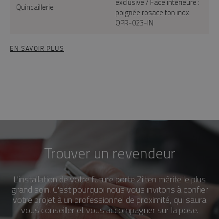
exclusive / Face intérieure :
Quincaillerie
poignée rosace ton inox
QPR-023-IN
EN SAVOIR PLUS
Trouver un revendeur
L'installation de votre future porte Zilten mérite le plus
grand soin. C'est pourquoi nous vous invitons à confier
votre projet à un professionnel de proximité, qui saura
vous conseiller et vous accompagner sur la pose.