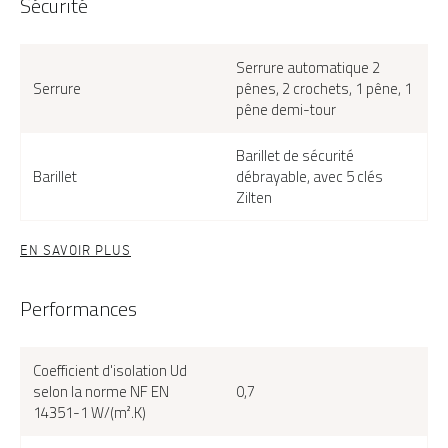
Sécurité
Serrure automatique 2
Serrure
pênes, 2 crochets, 1 pêne, 1
pêne demi-tour
Barillet de sécurité
Barillet
débrayable, avec 5 clés
Zilten
EN SAVOIR PLUS
Performances
Coefficient d'isolation Ud
selon la norme NF EN
0,7
14351-1 W/(m².K)