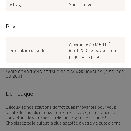
Vitrage
Sans vitrage
Prix
*
À partir de 7637 € TTC
Prix public conseillé
(dont 20 % de TVA pour un
projet sans pose).
*VOIR CONDITIONS ET TAUX DE TVA APPLICABLES (5.5%, 10%
OU 20%)
Domotique
Découvrez nos solutions domotiques innovantes pour vous
faciliter le quotidien : ouverture sans les clés, commande de
l'ouverture de votre porte à distance, gain de sécurité !
Choisissez celle qui est la plus adaptée à votre vie quotidienne.