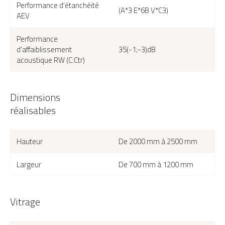
Performance d'étanchéité
(A*3 E*6B V*C3)
AEV
K6-VERTIKAL-2, vue extérieure couleur gris 2400 texturé
Performance
d'affaiblissement
35(-1;-3)dB
acoustique RW (C:Ctr)
Dimensions
réalisables
Hauteur
De 2000 mm à 2500 mm
Largeur
De 700 mm à 1200 mm
Vitrage