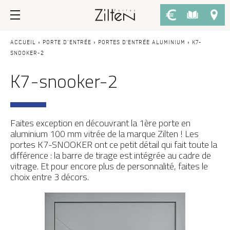
Nos portes d’entrée
Conseils
ACCUEIL
»
PORTE D’ENTRÉE
»
PORTES D'ENTRÉE ALUMINIUM
»
K7-
SNOOKER-2
K7-snooker-2
PAR TYPE
LE CHOIX
Porte d’entrée
Savoir-faire
Porte de service
Design
Faites exception en découvrant la 1ère porte en
Porte grand trafic
Inspirations
aluminium 100 mm vitrée de la marque Zilten ! Les
portes K7-SNOOKER ont ce petit détail qui fait toute la
Porte d'entrée sur-mesure
LES ATOUTS
différence : la barre de tirage est intégrée au cadre de
vitrage. Et pour encore plus de personnalité, faites le
Performances
PAR STYLE
choix entre 3 décors.
Portes d'entrée modernes
Usage
Portes d’entrée traditionnelles
Fiscalité
Portes d’entrée vitrées
L'ENTRETIEN