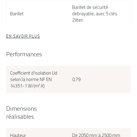
Barillet de sécurité
Barillet
débrayable, avec 5 clés
Zilten
EN SAVOIR PLUS
Performances
Coefficient d'isolation Ud
selon la norme NF EN
0,79
14351-1 W/(m².K)
Dimensions
réalisables
Hauteur
De 2050 mm à 2500 mm