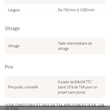
Largeur
De 750 mm à 1200 mm
Vitrage
Taille intermédiaire de
Vitrage
vitrage
Prix
*
À partir de 8340 € TTC
Prix public conseillé
(dont 20 % de TVA pour un
projet sans pose).
*VOIR CONDITIONS ET TAUX DE TVA APPLICABLES (5.5%, 10%
OU 20%)