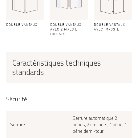
DOUBLE VANTAUX
DOUBLE VANTAUX
DOUBLE VANTAUX
AVEC 2 FIXES ET
AVEC IMPOSTE
IMPOSTE
Caractéristiques techniques
standards
Sécurité
Serrure automatique 2
Serrure
pênes, 2 crochets, 1 pêne, 1
K7-SNOOKER-2, vue extérieure couleur gris 7004 satiné
pêne demi-tour