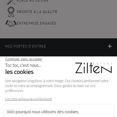
PLACE AU DESIGN
PRIORITÉ À LA QUALITÉ
ENTREPRISE ENGAGÉE
NOS PORTES D'ENTREE
LA MARQUE
BESOIN D'AIDE ?
FAQ
Les garanties
Le SAV
Besoin d'informations ? Nos conseillers
sont à votre écoute.