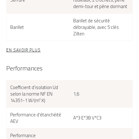
demi-tour et pêne dormant
Barillet de sécurité
Barillet
débrayable, avec 5 clés
Zilten
EN SAVOIR PLUS
Performances
Coefficient d'isolation Ud
selon la norme NF EN
1,6
14351-1 W/(m².K)
Erina Duo, face extérieure, couleur bleu 2700 texturé
Performance d'étanchéité
A*3 E*3B V*C3
AEV
Performance