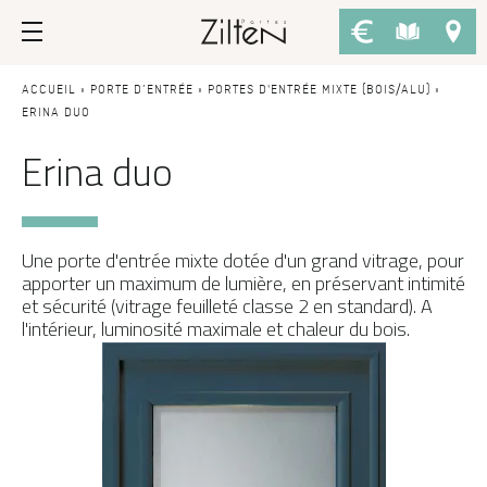
Nos portes d’entrée
Conseils
ACCUEIL
»
PORTE D’ENTRÉE
»
PORTES D'ENTRÉE MIXTE (BOIS/ALU)
»
ERINA DUO
Erina duo
PAR TYPE
LE CHOIX
Porte d’entrée
Savoir-faire
Porte de service
Design
Une porte d'entrée mixte dotée d'un grand vitrage, pour
Porte grand trafic
Inspirations
apporter un maximum de lumière, en préservant intimité
et sécurité (vitrage feuilleté classe 2 en standard). A
Porte d'entrée sur-mesure
LES ATOUTS
l'intérieur, luminosité maximale et chaleur du bois.
Performances
PAR STYLE
Portes d'entrée modernes
Usage
Portes d’entrée traditionnelles
Fiscalité
Portes d’entrée vitrées
L'ENTRETIEN