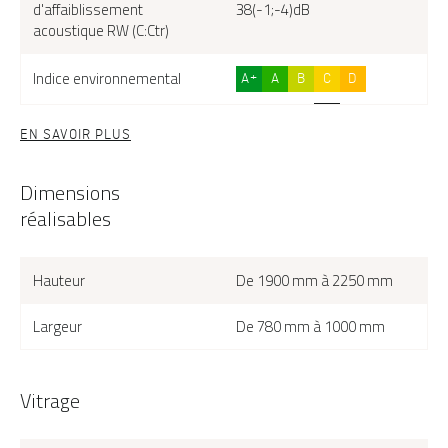
d'affaiblissement
38(-1;-4)dB
acoustique RW (C:Ctr)
Indice environnemental
A+
A
B
C
D
EN SAVOIR PLUS
Dimensions
réalisables
Hauteur
De 1900 mm à 2250 mm
Largeur
De 780 mm à 1000 mm
Vitrage