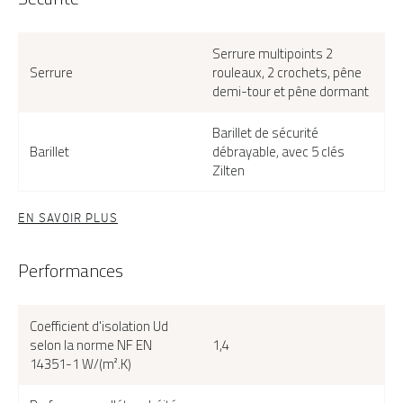
Serrure multipoints 2
Serrure
rouleaux, 2 crochets, pêne
demi-tour et pêne dormant
Barillet de sécurité
Barillet
débrayable, avec 5 clés
Zilten
Cotim 22 Duo, face extérieure, couleur rouge Ral 3013
EN SAVOIR PLUS
Performances
Coefficient d'isolation Ud
selon la norme NF EN
1,4
14351-1 W/(m².K)