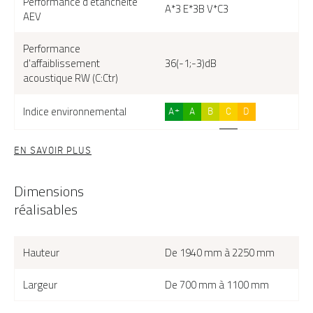
Performance d'étanchéité
A*3 E*3B V*C3
AEV
Performance
d'affaiblissement
36(-1;-3)dB
acoustique RW (C:Ctr)
Indice environnemental
A+
A
B
C
D
EN SAVOIR PLUS
Dimensions
réalisables
Hauteur
De 1940 mm à 2250 mm
Largeur
De 700 mm à 1100 mm