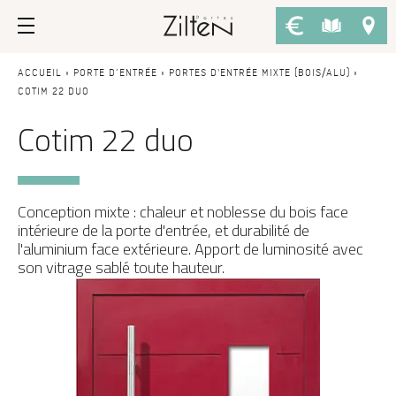
Nos portes d’entrée
Conseils
ACCUEIL
»
PORTE D’ENTRÉE
»
PORTES D'ENTRÉE MIXTE (BOIS/ALU)
»
COTIM 22 DUO
Cotim 22 duo
PAR TYPE
LE CHOIX
Porte d’entrée
Savoir-faire
Porte de service
Design
Conception mixte : chaleur et noblesse du bois face
Porte grand trafic
Inspirations
intérieure de la porte d'entrée, et durabilité de
l'aluminium face extérieure. Apport de luminosité avec
Porte d'entrée sur-mesure
LES ATOUTS
son vitrage sablé toute hauteur.
Performances
PAR STYLE
Portes d'entrée modernes
Usage
Portes d’entrée traditionnelles
Fiscalité
Portes d’entrée vitrées
L'ENTRETIEN