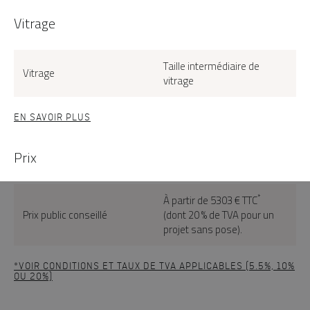
Vitrage
Taille intermédiaire de
Vitrage
vitrage
EN SAVOIR PLUS
Prix
*
À partir de 5303 € TTC
Prix public conseillé
(dont 20 % de TVA pour un
projet sans pose).
*VOIR CONDITIONS ET TAUX DE TVA APPLICABLES (5.5%, 10%
OU 20%)