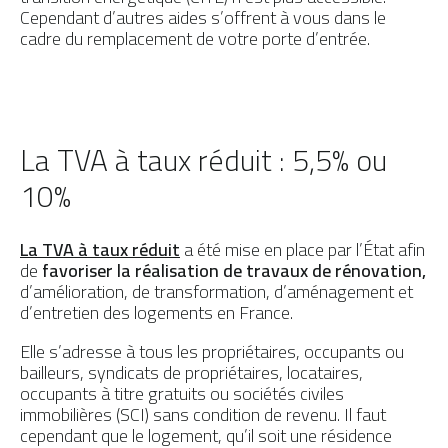
Cependant d’autres aides s’offrent à vous dans le
Préserver ma porte
PAR MATÉRIAU
cadre du remplacement de votre porte d’entrée.
Portes d’entrée Aluminium
Portes d'entrée Acier
Portes d'entrée PVC
La TVA à taux réduit : 5,5% ou
10%
Portes d'entrée Mixte
Portes d’entrée Bois
La TVA à taux réduit
a été mise en place par l’État afin
de
favoriser la réalisation de travaux de rénovation,
d’amélioration, de transformation, d’aménagement et
d’entretien des logements en France.
Elle s’adresse à tous les propriétaires, occupants ou
bailleurs, syndicats de propriétaires, locataires,
occupants à titre gratuits ou sociétés civiles
immobilières (SCI) sans condition de revenu. Il faut
cependant que le logement, qu’il soit une résidence