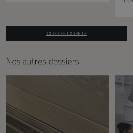
dive
TOUS LES CONSEILS
Nos autres dossiers