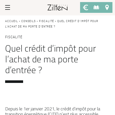
Nos portes d’entrée
Conseils
ACCUEIL
»
CONSEILS
»
FISCALITÉ
»
QUEL CRÉDIT D’IMPÔT POUR
L’ACHAT DE MA PORTE D’ENTRÉE ?
PAR TYPE
LE CHOIX
FISCALITÉ
Quel crédit d’impôt pour
Porte d’entrée
Savoir-faire
l’achat de ma porte
Porte de service
Design
d’entrée ?
Porte grand trafic
Inspirations
Porte d'entrée sur-mesure
LES ATOUTS
Performances
PAR STYLE
Portes d'entrée modernes
Usage
Portes d’entrée traditionnelles
Fiscalité
Depuis le 1er janvier 2021, le crédit d’impôt pour la
transition énergétique (CITE) n’est plus accessible.
Portes d’entrée vitrées
L'ENTRETIEN