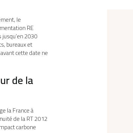
ement, le
lementation RE
s jusqu’en 2030
ts, bureaux et
 avant cette date ne
r de la
ge la France à
inuité de la RT 2012
’impact carbone