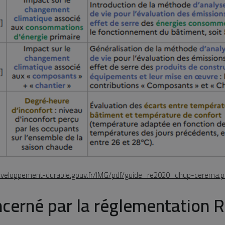
developpement-durable.gouv.fr/IMG/pdf/guide_re2020_dhup-cerema.p
ncerné par la réglementation 