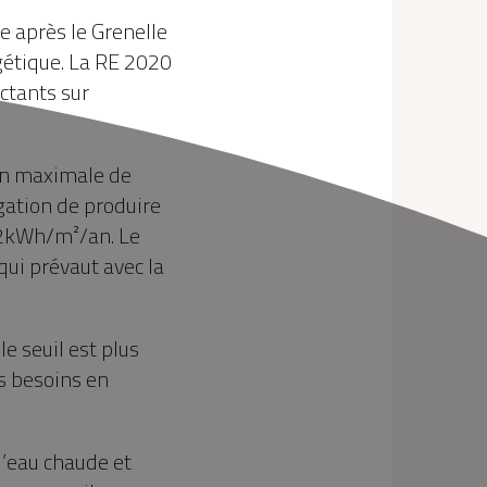
e après le Grenelle
gétique. La RE 2020
ctants sur
ion maximale de
gation de produire
12kWh/m²/an. Le
qui prévaut avec la
le seuil est plus
es besoins en
d’eau chaude et