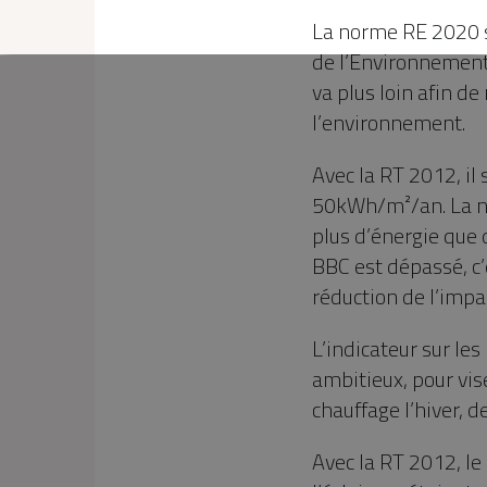
La norme RE 2020 s
de l’Environnement 
va plus loin afin d
l’environnement.
Avec la RT 2012, il
50kWh/m²/an. La no
plus d’énergie que
BBC est dépassé, c’
réduction de l’impa
L’indicateur sur le
ambitieux, pour vis
chauffage l’hiver, de
Avec la RT 2012, le