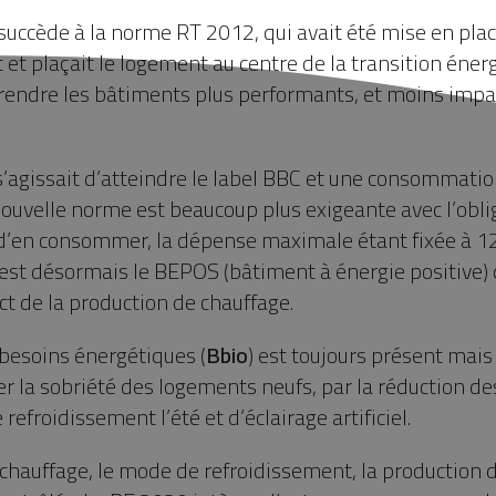
uccède à la norme RT 2012, qui avait été mise en plac
et plaçait le logement au centre de la transition éner
e rendre les bâtiments plus performants, et moins impa
 s’agissait d’atteindre le label BBC et une consommat
uvelle norme est beaucoup plus exigeante avec l’obli
 d’en consommer, la dépense maximale étant fixée à 
est désormais le BEPOS (bâtiment à énergie positive) 
ct de la production de chauffage.
s besoins énergétiques (
Bbio
) est toujours présent mais 
er la sobriété des logements neufs, par la réduction d
 refroidissement l’été et d’éclairage artificiel.
 chauffage, le mode de refroidissement, la production 