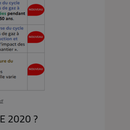
df
RE 2020 ?