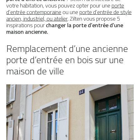
votre habitation, vous pouvez opter pour une
porte
Préserver ma porte
PAR MATÉRIAU
d’entrée contemporaine
ou une
porte d’entrée de style
ancien, industriel, ou atelier
. Zilten vous propose 5
Portes d’entrée Aluminium
inspirations pour
changer la porte d’entrée d’une
maison ancienne.
Portes d'entrée Acier
Remplacement d’une ancienne
Portes d'entrée PVC
porte d’entrée en bois sur une
Portes d'entrée Mixte
maison de ville
Portes d’entrée Bois