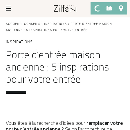
Nos portes d’entrée
Conseils
ACCUEIL
»
CONSEILS
»
INSPIRATIONS
»
PORTE D’ENTRÉE MAISON
ANCIENNE : 5 INSPIRATIONS POUR VOTRE ENTRÉE
PAR TYPE
LE CHOIX
INSPIRATIONS
Porte d’entrée maison
Porte d’entrée
Savoir-faire
ancienne : 5 inspirations
Porte de service
Design
pour votre entrée
Porte grand trafic
Inspirations
Porte d'entrée sur-mesure
LES ATOUTS
Performances
PAR STYLE
Portes d'entrée modernes
Usage
Portes d’entrée traditionnelles
Fiscalité
Vous êtes à la recherche d’idées pour
remplacer votre
porte d’entrée ancienne
Portes d’entrée vitrées
? Selon l’architecture de
L'ENTRETIEN