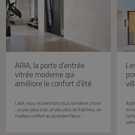
ARIA, la porte d’entrée
Les
vitrée moderne qui
po
améliore le confort d’été
vi
L’été, nous recherchons tous la même chose
Auth
: un peu plus d’air, un peu plus de fraîcheur, un
en b
meilleur confort au quotidien.Nous…
comp
votr