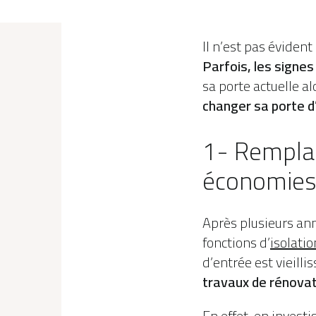
Il n’est pas évident
Parfois, les signe
sa porte actuelle a
changer sa porte d
1- Remplac
économies 
Après plusieurs an
fonctions d’
isolati
d’entrée est vieilli
travaux de rénovat
En effet, en investi