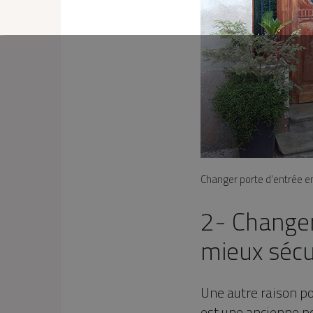
Changer porte d’entrée e
2- Changer
mieux sécu
Une autre raison pou
est une ancienne po