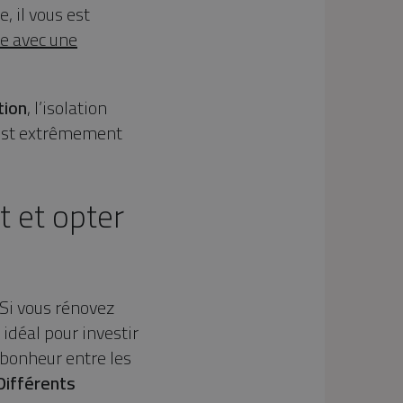
, il vous est
ée avec une
tion
, l’isolation
 est extrêmement
t et opter
 Si vous rénovez
idéal pour investir
 bonheur entre les
ifférents