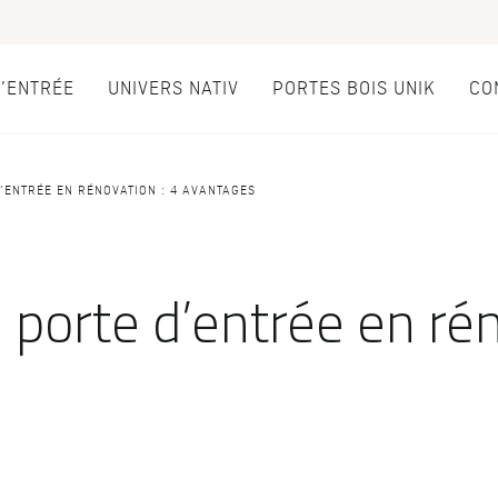
D’ENTRÉE
UNIVERS NATIV
PORTES BOIS UNIK
CO
es d’entrée
’ENTRÉE EN RÉNOVATION : 4 AVANTAGES
PAR STYLE
LES ATOUTS
Portes d'entrée modernes
Performances
porte d’entrée en rén
ce
Portes d’entrée traditionnelles
Usage
fic
Portes d’entrée vitrées
Fiscalité
e sur-mesure