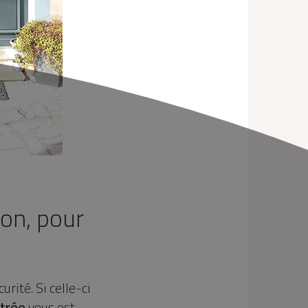
ion, pour
rité. Si celle-ci
ntrée
vous est