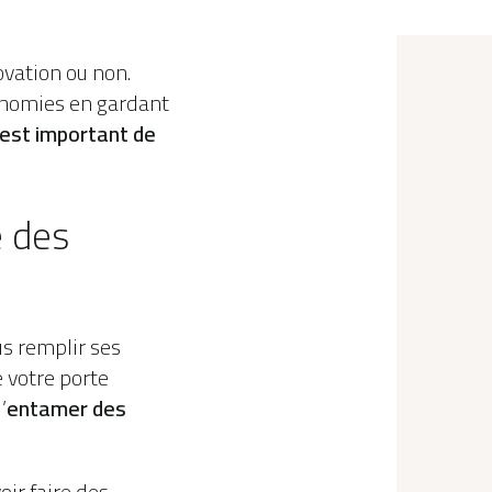
ovation ou non.
conomies en gardant
l est important de
e des
us remplir ses
e votre porte
’
entamer des
.
oir faire des