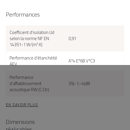
Performances
Coefficient d'isolation Ud
selon la norme NF EN
0,91
14351-1 W/(m².K)
Performance d'étanchéité
A*4 E*6B V*C3
AEV
Performance
d'affaiblissement
35(-1;-4)dB
acoustique RW (C:Ctr)
EN SAVOIR PLUS
Dimensions
réalisables