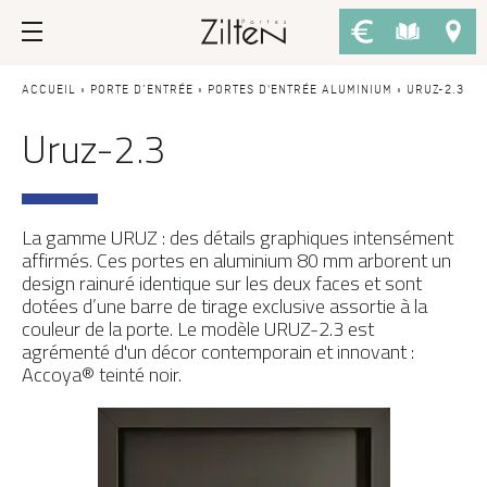
Nos portes d’entrée
Conseils
ACCUEIL
»
PORTE D’ENTRÉE
»
PORTES D'ENTRÉE ALUMINIUM
»
URUZ-2.3
Uruz-2.3
PAR TYPE
LE CHOIX
Porte d’entrée
Savoir-faire
Porte de service
Design
La gamme URUZ
: des détails graphiques intensément
affirmés. Ces portes en aluminium 80 mm arborent un
Porte grand trafic
Inspirations
design rainuré identique sur les deux faces et sont
dotées d’une barre de tirage exclusive assortie à la
Porte d'entrée sur-mesure
LES ATOUTS
couleur de la porte. Le modèle URUZ-2.3 est
agrémenté d'un décor contemporain et innovant :
Performances
PAR STYLE
Accoya® teinté noir.
Portes d'entrée modernes
Usage
Portes d’entrée traditionnelles
Fiscalité
Portes d’entrée vitrées
L'ENTRETIEN