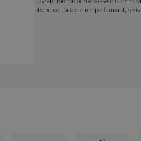
Ouvrant monobloc d'épaisseur 80 mm. Mo
phonique. L'aluminium performant, résist