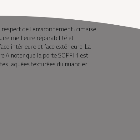
respect de l'environnement : cimaise
ne meilleure réparabilité et
ace intérieure et face extérieure. La
re.A noter que la porte SOFFI 1 est
tes laquées texturées du nuancier