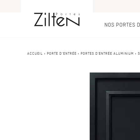
NOS PORTES 
Nos port
Conseils
ACCUEIL
»
PORTE D’ENTRÉE
»
PORTES D'ENTRÉE ALUMINIUM
»
S
PAR TYPE
LE CHOIX
Porte d’entrée
Savoir-faire
Porte de servi
Design
Porte grand tra
Inspirations
Porte d'entré