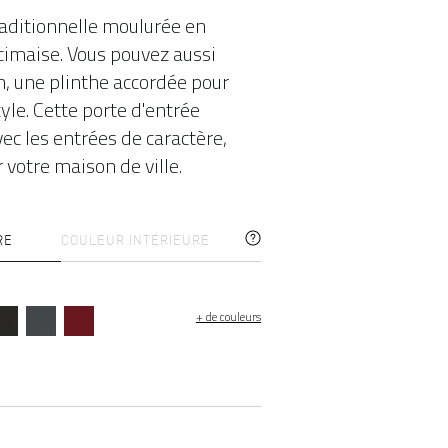
raditionnelle moulurée en
imaise. Vous pouvez aussi
on, une plinthe accordée pour
yle. Cette porte d'entrée
ec les entrées de caractère,
votre maison de ville.
RE
COULEUR INTÉRIEURE
+ de couleurs