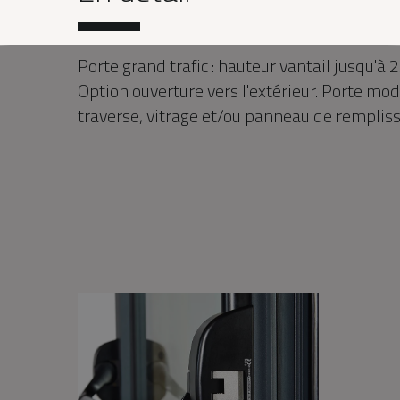
Porte grand trafic : hauteur vantail jusqu'
Option ouverture vers l'extérieur. Porte modu
traverse, vitrage et/ou panneau de remplissa