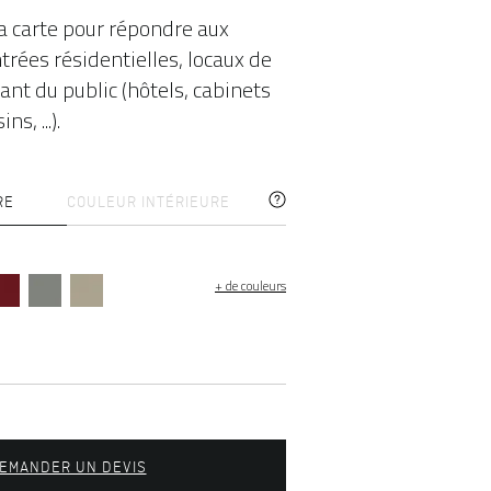
la carte pour répondre aux
trées résidentielles, locaux de
ant du public (hôtels, cabinets
s, ...).
RE
COULEUR INTÉRIEURE
+ de couleurs
EMANDER UN DEVIS