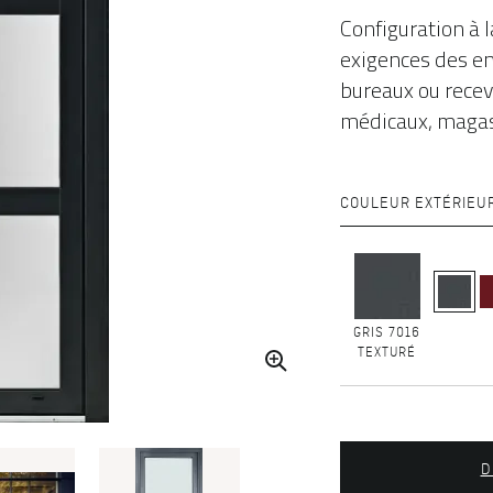
Configuration à 
exigences des en
bureaux ou recev
médicaux, magasin
COULEUR EXTÉRIEU
GRIS 7016
TEXTURÉ
D