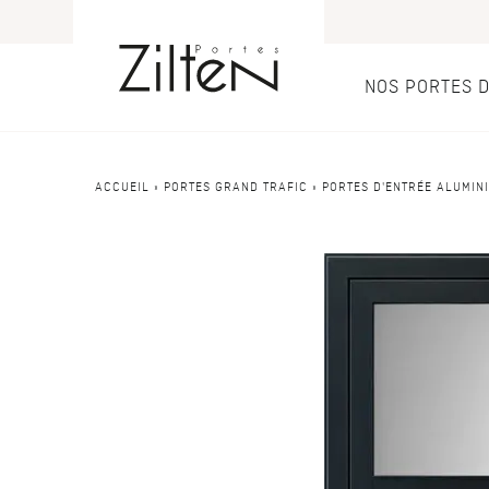
NOS PORTES 
Nos port
Conseils
ACCUEIL
»
PORTES GRAND TRAFIC
»
PORTES D'ENTRÉE ALUMIN
PAR TYPE
LE CHOIX
Porte d’entrée
Savoir-faire
Porte de servi
Design
Porte grand tra
Inspirations
Porte d'entré