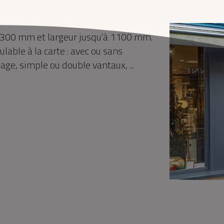
à 2300 mm et largeur jusqu'à 1100 mm.
lable à la carte : avec ou sans
ge, simple ou double vantaux, ...