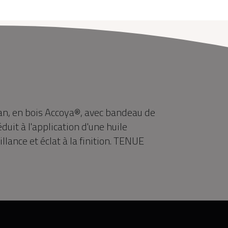
an, en bois Accoya®, avec bandeau de
éduit à l'application d'une huile
llance et éclat à la finition. TENUE