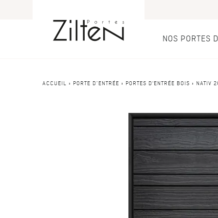
NOS PORTES 
Nos port
Conseils
ACCUEIL
»
PORTE D’ENTRÉE
»
PORTES D'ENTRÉE BOIS
»
NATIV 
PAR TYPE
LE CHOIX
Porte d’entrée
Savoir-faire
Porte de servi
Design
Porte grand tra
Inspirations
Porte d'entré