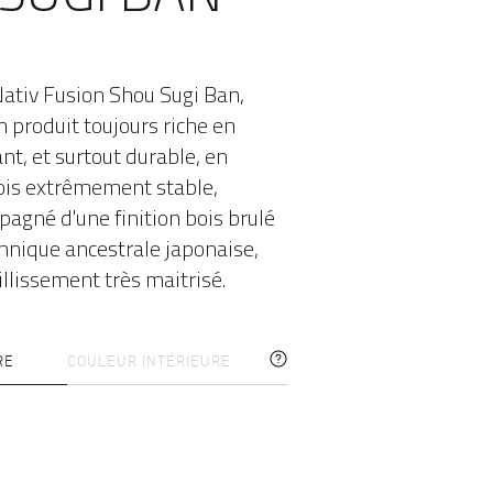
Nativ Fusion Shou Sugi Ban,
n produit toujours riche en
nt, et surtout durable, en
ois extrêmement stable,
pagné d'une finition bois brulé
chnique ancestrale japonaise,
illissement très maitrisé.
RE
COULEUR INTÉRIEURE