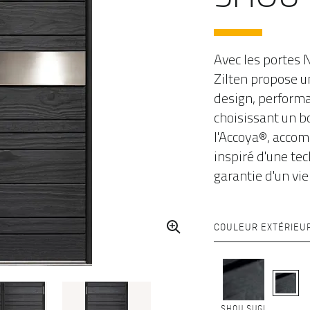
Avec les portes 
Zilten propose u
design, performa
choisissant un b
l'Accoya®, accom
inspiré d'une te
garantie d'un vie
COULEUR EXTÉRIEU
SHOU SUGI