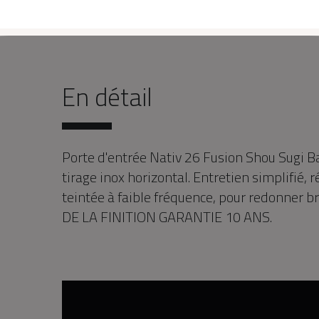
En détail
Porte d'entrée Nativ 26 Fusion Shou Sugi B
tirage inox horizontal. Entretien simplifié, r
teintée à faible fréquence, pour redonner bri
DE LA FINITION GARANTIE 10 ANS.