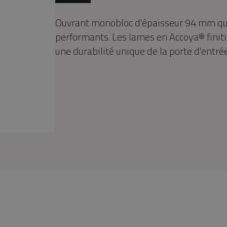
Ouvrant monobloc d'épaisseur 94 mm qui
performants. Les lames en Accoya® finitio
une durabilité unique de la porte d'entrée
Nativ 26 Fusion Shou Sugi Ban face extérieure