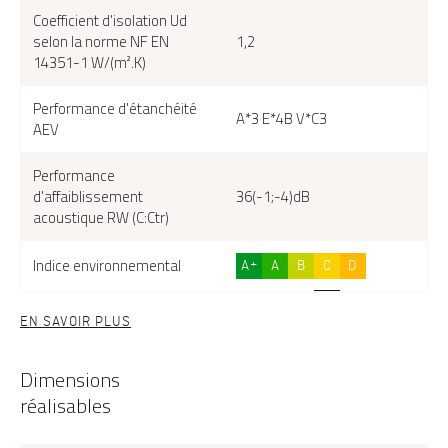
Linosa 2 face extérieure, couleur gris 7016 texturé
Coefficient d'isolation Ud
selon la norme NF EN
1,2
14351-1 W/(m².K)
Performance d'étanchéité
A*3 E*4B V*C3
AEV
Performance
d'affaiblissement
36(-1;-4)dB
acoustique RW (C:Ctr)
Indice environnemental
A+
A
B
C
D
EN SAVOIR PLUS
Dimensions
réalisables