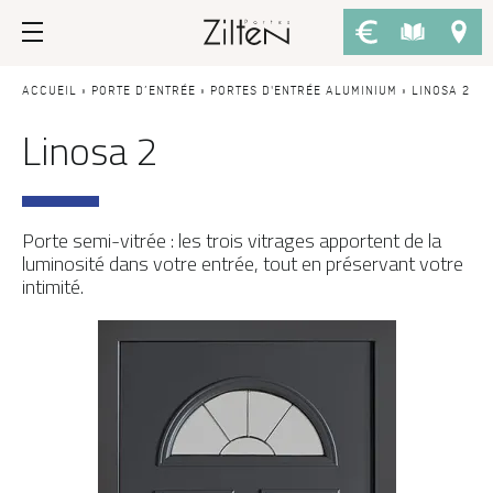
Nos portes d’entrée
Conseils
ACCUEIL
»
PORTE D’ENTRÉE
»
PORTES D'ENTRÉE ALUMINIUM
»
LINOSA 2
Linosa 2
PAR TYPE
LE CHOIX
Porte d’entrée
Savoir-faire
Porte de service
Design
Porte semi-vitrée : les trois vitrages apportent de la
luminosité dans votre entrée, tout en préservant votre
Porte grand trafic
Inspirations
intimité.
Porte d'entrée sur-mesure
LES ATOUTS
Performances
PAR STYLE
Portes d'entrée modernes
Usage
Portes d’entrée traditionnelles
Fiscalité
Portes d’entrée vitrées
L'ENTRETIEN