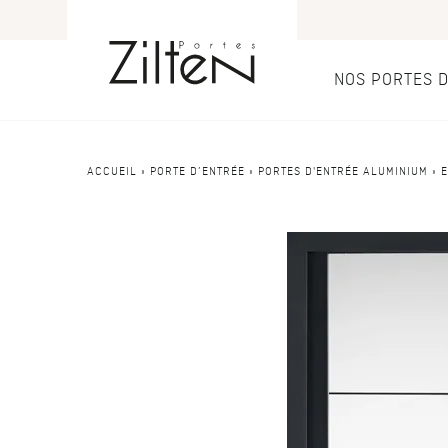
NOS PORTES 
Nos port
Conseils
ACCUEIL
»
PORTE D’ENTRÉE
»
PORTES D'ENTRÉE ALUMINIUM
»
PAR TYPE
LE CHOIX
Porte d’entrée
Savoir-faire
Porte de servi
Design
Porte grand tra
Inspirations
Porte d'entré