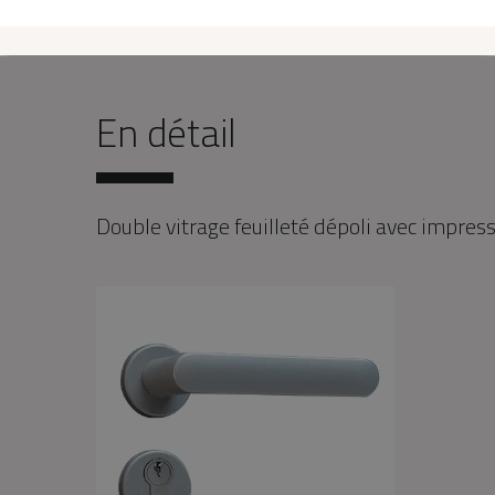
En détail
Double vitrage feuilleté dépoli avec impres