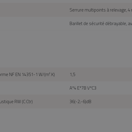
Serrure multipoints à relevage, 4
Barillet de sécurité débrayable, av
a norme NF EN 14351-1 W/(m².K)
1,5
A*4 E*7B V*C3
stique RW (C:Ctr)
36(-2;-6)dB