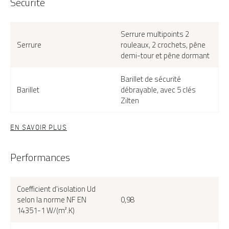
Sécurité
Serrure multipoints 2
Serrure
rouleaux, 2 crochets, pêne
demi-tour et pêne dormant
Barillet de sécurité
Barillet
débrayable, avec 5 clés
Zilten
EN SAVOIR PLUS
Performances
Coefficient d'isolation Ud
selon la norme NF EN
0,98
Cosco Duo, face extérieure, couleur gris 7004 satiné
14351-1 W/(m².K)