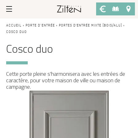
Nos portes d’entrée
Conseils
ACCUEIL
»
PORTE D’ENTRÉE
»
PORTES D'ENTRÉE MIXTE (BOIS/ALU)
»
COSCO DUO
Cosco duo
PAR TYPE
LE CHOIX
Porte d’entrée
Savoir-faire
Porte de service
Design
Cette porte pleine s'harmonisera avec les entrées de
Porte grand trafic
Inspirations
caractère, pour votre maison de ville ou maison de
campagne.
Porte d'entrée sur-mesure
LES ATOUTS
Performances
PAR STYLE
Portes d'entrée modernes
Usage
Portes d’entrée traditionnelles
Fiscalité
Portes d’entrée vitrées
L'ENTRETIEN