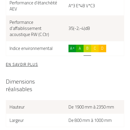
Performance d'étanchéité
A*3 E*4B V*C3
AEV
Performance
d'affaiblissement
35(-2;-4)dB
acoustique RW (C:Ctr)
Indice environnemental
A+
A
B
C
D
EN SAVOIR PLUS
Dimensions
réalisables
Hauteur
De 1900 mm à 2350 mm
Largeur
De 800 mm à 1000 mm