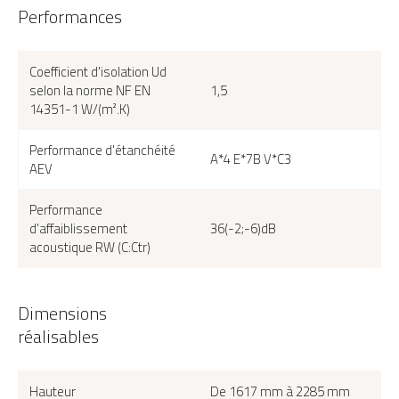
Performances
Coefficient d'isolation Ud
selon la norme NF EN
1,5
14351-1 W/(m².K)
Performance d'étanchéité
A*4 E*7B V*C3
AEV
Performance
d'affaiblissement
36(-2;-6)dB
acoustique RW (C:Ctr)
Dimensions
réalisables
Hauteur
De 1617 mm à 2285 mm