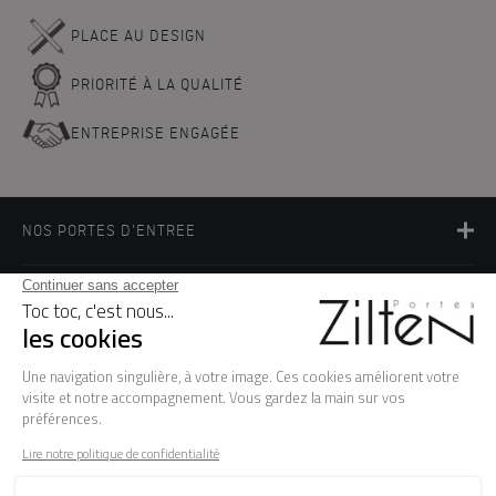
PLACE AU DESIGN
PRIORITÉ À LA QUALITÉ
ENTREPRISE ENGAGÉE
NOS PORTES D'ENTREE
LA MARQUE
BESOIN D'AIDE ?
FAQ
Les garanties
Le SAV
Besoin d'informations ? Nos conseillers
sont à votre écoute.