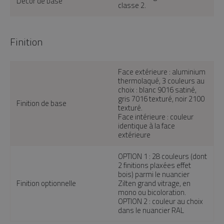
Décor de base
classe 2.
Finition
Face extérieure : aluminium
thermolaqué, 3 couleurs au
choix : blanc 9016 satiné,
gris 7016 texturé, noir 2100
Finition de base
texturé.
Face intérieure : couleur
identique à la face
extérieure
OPTION 1 : 28 couleurs (dont
2 finitions plaxées effet
bois) parmi le nuancier
Finition optionnelle
Zilten grand vitrage, en
mono ou bicoloration.
OPTION 2 : couleur au choix
dans le nuancier RAL