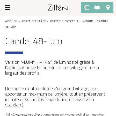
Nos portes d’entrée
Conseils
ACCUEIL
»
PORTE D’ENTRÉE
»
PORTES D'ENTRÉE ALUMINIUM
»
CANDEL
48-LUM
Candel 48-lum
PAR TYPE
LE CHOIX
Porte d’entrée
Savoir-faire
Porte de service
Design
Version "-LUM" = +14%* de luminosité grâce à
Porte grand trafic
Inspirations
l'optimisation de la taille du clair de vitrage et de la
largeur des profils.
Porte d'entrée sur-mesure
LES ATOUTS
Performances
PAR STYLE
Une porte d'entrée dotée d'un grand vitrage, pour
apporter un maximum de lumière, tout en préservant
Portes d'entrée modernes
Usage
intimité et sécurité (vitrage feuilleté classe 2 en
standard).
Portes d’entrée traditionnelles
Fiscalité
*à dimensions équivalentes et comparé à la version
Portes d’entrée vitrées
L'ENTRETIEN