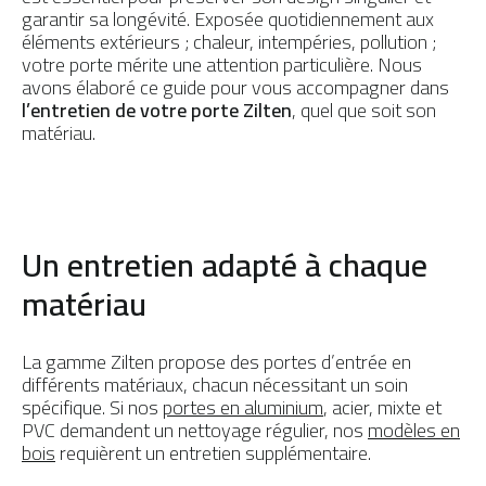
garantir sa longévité. Exposée quotidiennement aux
Préserver ma porte
PAR MATÉRIAU
éléments extérieurs ; chaleur, intempéries, pollution ;
votre porte mérite une attention particulière. Nous
Portes d’entrée Aluminium
avons élaboré ce guide pour vous accompagner dans
l’entretien de votre porte Zilten
, quel que soit son
Portes d'entrée Acier
matériau.
Portes d'entrée PVC
Portes d'entrée Mixte
Portes d’entrée Bois
Un entretien adapté à chaque
matériau
La gamme Zilten propose des portes d’entrée en
différents matériaux, chacun nécessitant un soin
spécifique. Si nos
portes en aluminium
, acier, mixte et
PVC demandent un nettoyage régulier, nos
modèles en
bois
requièrent un entretien supplémentaire.