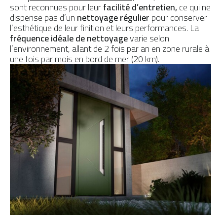
sont reconnues pour leur
facilité d’entretien,
ce qui ne
dispense pas d’un
nettoyage régulier
pour conserver
l’esthétique de leur finition et leurs performances. La
fréquence idéale de nettoyage
varie selon
l’environnement, allant de 2 fois par an en zone rurale à
une fois par mois en bord de mer (20 km).