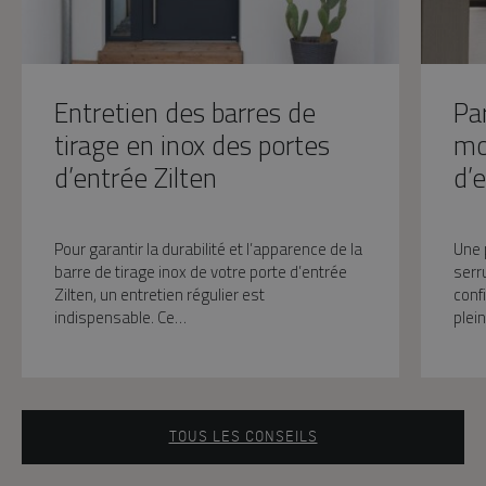
Entretien des barres de
Pa
tirage en inox des portes
mo
d’entrée Zilten
d’e
Pour garantir la durabilité et l’apparence de la
Une 
barre de tirage inox de votre porte d’entrée
serr
Zilten, un entretien régulier est
conf
indispensable. Ce…
ple
TOUS LES CONSEILS