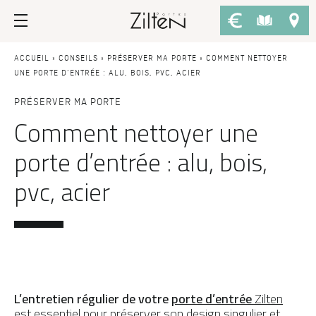
Nos portes d’entrée
Conseils
ACCUEIL
»
CONSEILS
»
PRÉSERVER MA PORTE
»
COMMENT NETTOYER
UNE PORTE D’ENTRÉE : ALU, BOIS, PVC, ACIER
PAR TYPE
LE CHOIX
PRÉSERVER MA PORTE
Comment nettoyer une
Porte d’entrée
Savoir-faire
porte d’entrée : alu, bois,
Porte de service
Design
pvc, acier
Porte grand trafic
Inspirations
Porte d'entrée sur-mesure
LES ATOUTS
Performances
PAR STYLE
Portes d'entrée modernes
Usage
Portes d’entrée traditionnelles
Fiscalité
L’entretien régulier de votre
porte d’entrée
Zilten
est essentiel pour préserver son design singulier et
Portes d’entrée vitrées
L'ENTRETIEN