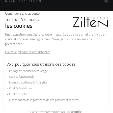
NOS PORTES D'ENTREE
LA MARQUE
BESOIN D'AIDE ?
FAQ
Les garanties
Le SAV
Besoin d'informations ? Nos conseillers
sont à votre écoute.
CONTACTEZ-NOUS
SUIVEZ-NOUS SUR LES RÉSEAUX SOCIAUX !
Mentions légales
Protection Des Données Personnelles