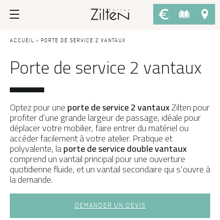
Nos portes d’entrée
Conseils
ACCUEIL
»
PORTE DE SERVICE 2 VANTAUX
Porte de service 2 vantaux
PAR TYPE
LE CHOIX
Porte d’entrée
Savoir-faire
Porte de service
Design
Optez pour une
porte de service 2 vantaux
Zilten pour
Afficher plus de filtres
profiter d’une grande largeur de passage, idéale pour
Porte grand trafic
Inspirations
déplacer votre mobilier, faire entrer du matériel ou
accéder facilement à votre atelier. Pratique et
Porte d'entrée sur-mesure
APPLIQUER LES FILTRES
LES ATOUTS
polyvalente, la
porte de service double vantaux
comprend un vantail principal pour une ouverture
Performances
PAR STYLE
quotidienne fluide, et un vantail secondaire qui s’ouvre à
la demande.
Réinitialiser les filtres
Portes d'entrée modernes
Usage
Portes d’entrée traditionnelles
Fiscalité
DEMANDER UN DEVIS
Portes d’entrée vitrées
L'ENTRETIEN