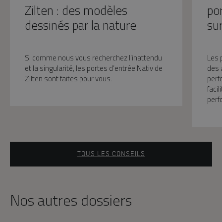
Zilten : des modèles
po
dessinés par la nature
su
Si comme nous vous recherchez l’inattendu
Les 
et la singularité, les portes d’entrée Nativ de
des 
Zilten sont faites pour vous.
perf
faci
perf
TOUS LES CONSEILS
Nos autres dossiers