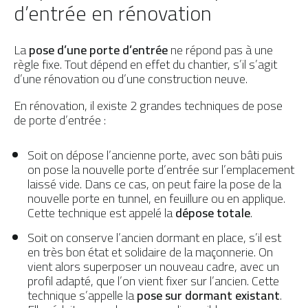
d’entrée en rénovation
Préserver ma porte
PAR MATÉRIAU
Portes d’entrée Aluminium
La
pose d’une porte d’entrée
ne répond pas à une
règle fixe. Tout dépend en effet du chantier, s’il s’agit
Portes d'entrée Acier
d’une rénovation ou d’une construction neuve.
Portes d'entrée PVC
En rénovation, il existe 2 grandes techniques de pose
de porte d’entrée :
Portes d'entrée Mixte
Portes d’entrée Bois
Soit on dépose l’ancienne porte, avec son bâti puis
on pose la nouvelle porte d’entrée sur l’emplacement
laissé vide. Dans ce cas, on peut faire la pose de la
nouvelle porte en tunnel, en feuillure ou en applique.
Cette technique est appelé la
dépose totale
.
Soit on conserve l’ancien dormant en place, s’il est
en très bon état et solidaire de la maçonnerie. On
vient alors superposer un nouveau cadre, avec un
profil adapté, que l’on vient fixer sur l’ancien. Cette
technique s’appelle la
pose sur dormant existant
.