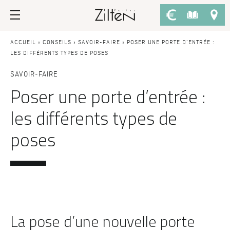
Nos portes d’entrée
Conseils
ACCUEIL
»
CONSEILS
»
SAVOIR-FAIRE
»
POSER UNE PORTE D’ENTRÉE :
LES DIFFÉRENTS TYPES DE POSES
PAR TYPE
LE CHOIX
SAVOIR-FAIRE
Poser une porte d’entrée :
Porte d’entrée
Savoir-faire
les différents types de
Porte de service
Design
poses
Porte grand trafic
Inspirations
Porte d'entrée sur-mesure
LES ATOUTS
Performances
PAR STYLE
Portes d'entrée modernes
Usage
Portes d’entrée traditionnelles
Fiscalité
La pose d’une nouvelle porte
Portes d’entrée vitrées
L'ENTRETIEN