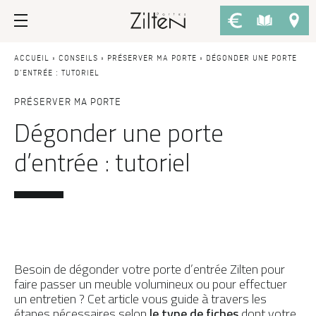
Nos portes d’entrée
Conseils
ACCUEIL
»
CONSEILS
»
PRÉSERVER MA PORTE
»
DÉGONDER UNE PORTE
D’ENTRÉE : TUTORIEL
PAR TYPE
LE CHOIX
PRÉSERVER MA PORTE
Dégonder une porte
Porte d’entrée
Savoir-faire
d’entrée : tutoriel
Porte de service
Design
Porte grand trafic
Inspirations
Porte d'entrée sur-mesure
LES ATOUTS
Performances
PAR STYLE
Portes d'entrée modernes
Usage
Besoin de dégonder votre porte d’entrée Zilten pour
faire passer un meuble volumineux ou pour effectuer
Portes d’entrée traditionnelles
Fiscalité
un entretien ? Cet article vous guide à travers les
étapes nécessaires selon
Portes d’entrée vitrées
le type de fiches
dont votre
L'ENTRETIEN