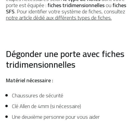
porte est équipée :
fiches tridimensionnelles
ou
fiches
Préserver ma porte
PAR MATÉRIAU
SFS
. Pour identifier votre système de fiches, consultez
notre article dédié aux différents types de fiches.
Portes d’entrée Aluminium
Portes d'entrée Acier
Portes d'entrée PVC
Dégonder une porte avec fiches
Portes d'entrée Mixte
tridimensionnelles
Portes d’entrée Bois
Matériel nécessaire :
Chaussures de sécurité
Clé Allen de 4mm (si nécessaire)
Une deuxième personne pour vous aider