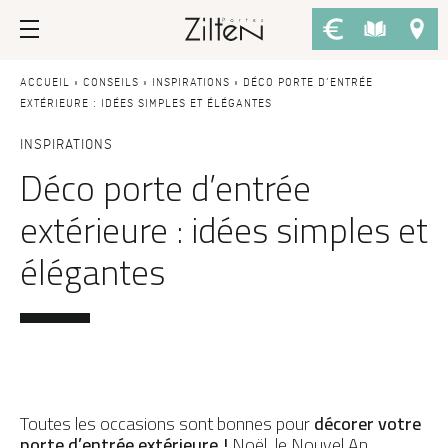
Nos portes d’entrée
Conseils
ACCUEIL
»
CONSEILS
»
INSPIRATIONS
»
DÉCO PORTE D’ENTRÉE
EXTÉRIEURE : IDÉES SIMPLES ET ÉLÉGANTES
PAR TYPE
LE CHOIX
INSPIRATIONS
Déco porte d’entrée
Porte d’entrée
Savoir-faire
extérieure : idées simples et
Porte de service
Design
élégantes
Porte grand trafic
Inspirations
Porte d'entrée sur-mesure
LES ATOUTS
Performances
PAR STYLE
Portes d'entrée modernes
Usage
Portes d’entrée traditionnelles
Fiscalité
Toutes les occasions sont bonnes pour
décorer votre
porte d’entrée extérieure !
Portes d’entrée vitrées
Noël, le Nouvel An,
L'ENTRETIEN