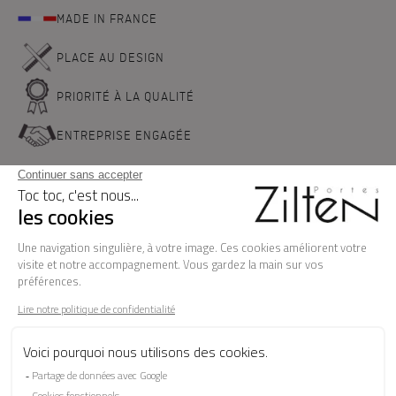
MADE IN FRANCE
PLACE AU DESIGN
PRIORITÉ À LA QUALITÉ
ENTREPRISE ENGAGÉE
NOS PORTES D'ENTREE
LA MARQUE
BESOIN D'AIDE ?
FAQ
Les garanties
Le SAV
Besoin d'informations ? Nos conseillers