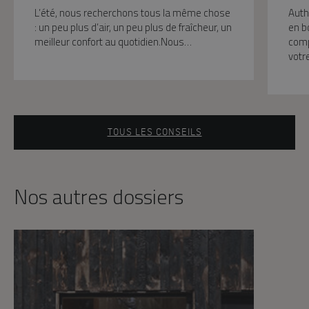
L’été, nous recherchons tous la même chose
Auth
: un peu plus d’air, un peu plus de fraîcheur, un
en b
meilleur confort au quotidien.Nous…
comp
votr
TOUS LES CONSEILS
Nos autres dossiers