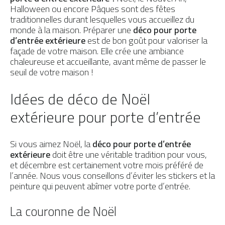
Halloween ou encore Pâques sont des fêtes
Préserver ma porte
PAR MATÉRIAU
traditionnelles durant lesquelles vous accueillez du
monde à la maison. Préparer une
déco pour porte
Portes d’entrée Aluminium
d’entrée extérieure
est de bon goût pour valoriser la
façade de votre maison. Elle crée une ambiance
Portes d'entrée Acier
chaleureuse et accueillante, avant même de passer le
seuil de votre maison !
Portes d'entrée PVC
Idées de déco de Noël
Portes d'entrée Mixte
extérieure pour porte d’entrée
Portes d’entrée Bois
Si vous aimez Noël, la
déco pour porte d’entrée
extérieure
doit être une véritable tradition pour vous,
et décembre est certainement votre mois préféré de
l’année. Nous vous conseillons d’éviter les stickers et la
peinture qui peuvent abîmer votre porte d’entrée.
La couronne de Noël