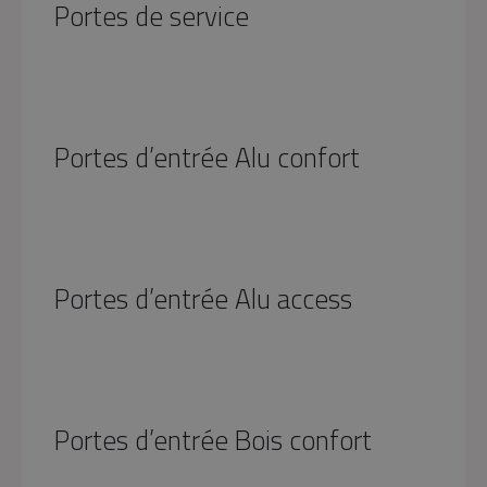
Portes de service
Préserver ma porte
PAR MATÉRIAU
Portes d’entrée Aluminium
Portes d'entrée Acier
Portes d’entrée Alu confort
Portes d'entrée PVC
Portes d'entrée Mixte
Portes d’entrée Bois
Portes d’entrée Alu access
Portes d’entrée Bois confort