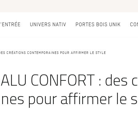
D’ENTRÉE
UNIVERS NATIV
PORTES BOIS UNIK
CO
es d’entrée
DES CRÉATIONS CONTEMPORAINES POUR AFFIRMER LE STYLE
PAR STYLE
LES ATOUTS
ALU CONFORT : des c
Portes d'entrée modernes
Performances
ce
Portes d’entrée traditionnelles
Usage
es pour affirmer le s
fic
Portes d’entrée vitrées
Fiscalité
e sur-mesure