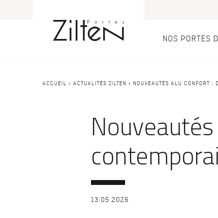
NOS PORTES 
Nos port
Conseils
ACCUEIL
»
ACTUALITÉS ZILTEN
»
NOUVEAUTÉS ALU CONFORT : 
PAR TYPE
LE CHOIX
Nouveautés 
Porte d’entrée
Savoir-faire
Porte de servi
Design
contemporain
Porte grand tra
Inspirations
Porte d'entré
13.05.2026