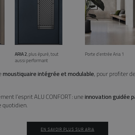
ARIA 2
, plus épuré, tout
Porte d’entrée Aria 1
aussi performant
e
moustiquaire intégrée et modulable
, pour profiter d
ement l’esprit ALU CONFORT : une
innovation guidée p
e quotidien.
EN SAVOIR PLUS SUR ARIA