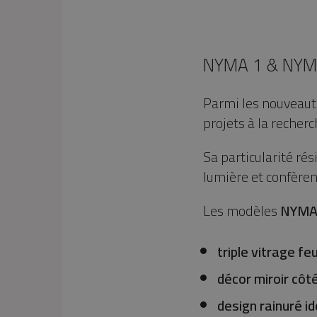
NYMA 1 & NYMA 
Parmi les nouveau
projets à la recher
Sa particularité ré
lumière et confèrent
Les modèles
NYM
triple vitrage fe
décor miroir côt
design rainuré i