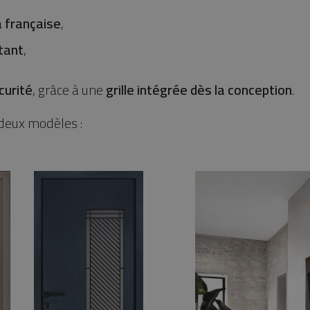
a française
,
tant
,
curité
, grâce à une
grille intégrée dès la conception
.
 deux modèles :