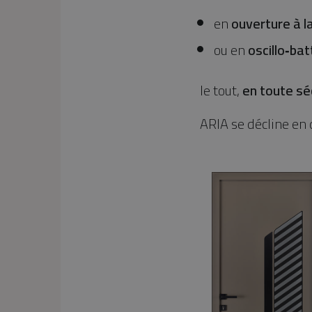
en
ouverture à l
ou en
oscillo‑bat
le tout,
en toute sé
ARIA se décline en