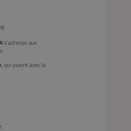
ée
A
s’adresse aux
e.
e
, qui jouent avec la
.