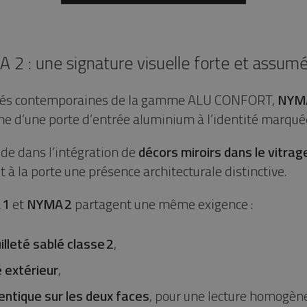
2 : une signature visuelle forte et assum
tés contemporaines de la gamme ALU CONFORT,
NYM
che d’une porte d’entrée aluminium à l’identité marqué
side dans l’intégration de
décors miroirs dans le vitrag
 à la porte une présence architecturale distinctive.
A
1
et
NYMA
2
partagent une même exigence :
uilleté sablé classe
2
,
é extérieur
,
dentique sur les deux faces
, pour une lecture homogène