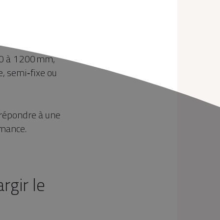
0 à 1 200 mm,
, semi‑fixe ou
épondre à une
rmance.
gir le