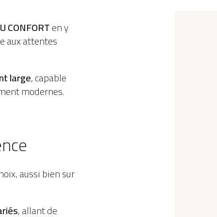
U CONFORT
en y
e aux attentes
t large
, capable
lument modernes.
ence
hoix, aussi bien sur
ariés
, allant de