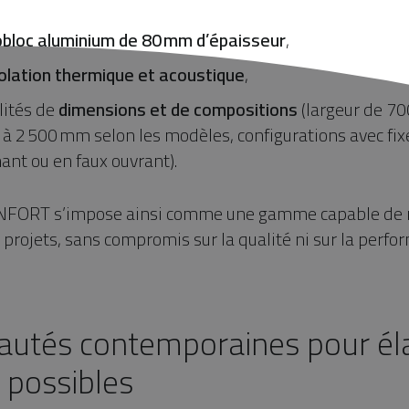
bloc aluminium de 80
mm d
’épaisseur
,
olation thermique et acoustique
,
lités de
dimensions et de compositions
(largeur de 70
à 2 500 mm selon les modèles, configurations avec fixe
nt ou en faux ouvrant).
FORT s’impose ainsi comme une gamme capable de r
 projets, sans compromis sur la qualité ni sur la perfo
utés contemporaines pour élar
 possibles