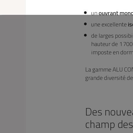
un
ouvrant mono
une excellente
is
de larges possibi
hauteur de 1 700 
imposte en dorma
La gamme ALU CON
grande diversité de
Des nouvea
champ des